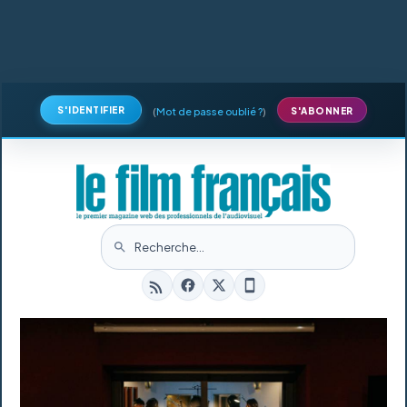
S'IDENTIFIER
(
Mot de passe oublié ?
)
S'ABONNER