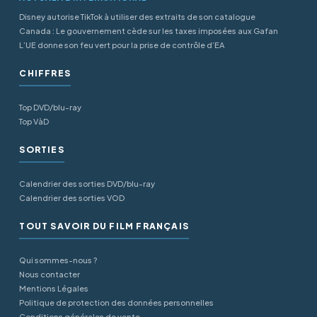
Disney autorise TikTok à utiliser des extraits de son catalogue
Canada : Le gouvernement cède sur les taxes imposées aux Gafan
L’UE donne son feu vert pour la prise de contrôle d’EA
CHIFFRES
Top DVD/blu-ray
Top VàD
SORTIES
Calendrier des sorties DVD/blu-ray
Calendrier des sorties VOD
TOUT SAVOIR DU FILM FRANÇAIS
Qui sommes-nous ?
Nous contacter
Mentions Légales
Politique de protection des données personnelles
Conditions générales de vente