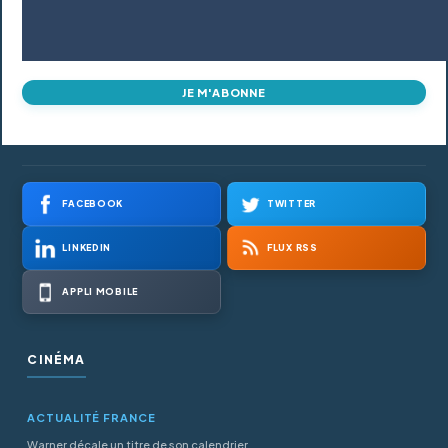
JE M'ABONNE
FACEBOOK
TWITTER
LINKEDIN
FLUX RSS
APPLI MOBILE
CINÉMA
ACTUALITÉ FRANCE
Warner décale un titre de son calendrier