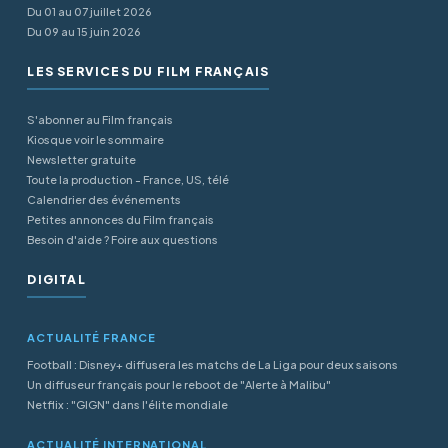
Du 01 au 07 juillet 2026
Du 09 au 15 juin 2026
LES SERVICES DU FILM FRANÇAIS
S'abonner au Film français
Kiosque voir le sommaire
Newsletter gratuite
Toute la production - France, US, télé
Calendrier des événements
Petites annonces du Film français
Besoin d'aide ? Foire aux questions
DIGITAL
ACTUALITÉ FRANCE
Football : Disney+ diffusera les matchs de La Liga pour deux saisons
Un diffuseur français pour le reboot de "Alerte à Malibu"
Netflix : "GIGN" dans l'élite mondiale
ACTUALITÉ INTERNATIONAL