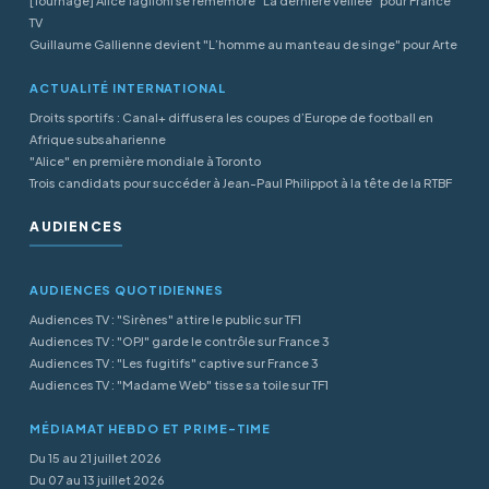
[Tournage] Alice Taglioni se remémore "La dernière veillée" pour France
TV
Guillaume Gallienne devient "L’homme au manteau de singe" pour Arte
ACTUALITÉ INTERNATIONAL
Droits sportifs : Canal+ diffusera les coupes d’Europe de football en
Afrique subsaharienne
"Alice" en première mondiale à Toronto
Trois candidats pour succéder à Jean-Paul Philippot à la tête de la RTBF
AUDIENCES
AUDIENCES QUOTIDIENNES
Audiences TV : "Sirènes" attire le public sur TF1
Audiences TV : "OPJ" garde le contrôle sur France 3
Audiences TV : "Les fugitifs" captive sur France 3
Audiences TV : "Madame Web" tisse sa toile sur TF1
MÉDIAMAT HEBDO ET PRIME-TIME
Du 15 au 21 juillet 2026
Du 07 au 13 juillet 2026