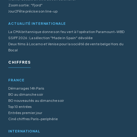
Zoom sortie : "Fjord"
Jour2Fête précise son line-up
ACTUALITÉ INTERNATIONALE
La CMA britannique donne son feu vert à l'opération Paramount-WBD
SSIFF 2026 : La sélection "Made in Spain" dévoilée
Deux films à Locarno et Venise pour la société de vente belge Hors du
Bocal
CHIFFRES
FRANCE
Démarrages 14h Paris
BO au dimanche soir
BO nouveautés au dimanche soir
Top 10 entrées
Entrées premier jour
Ciné chiffres Paris-periphérie
INTERNATIONAL