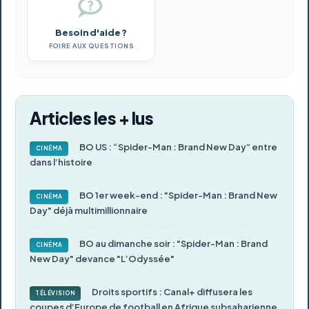
Besoin d'aide ?
FOIRE AUX QUESTIONS
Articles les + lus
BO US : “Spider-Man : Brand New Day” entre
CINÉMA
dans l’histoire
BO 1er week-end : "Spider-Man : Brand New
CINÉMA
Day" déjà multimillionnaire
BO au dimanche soir : "Spider-Man : Brand
CINÉMA
New Day" devance "L’Odyssée"
Droits sportifs : Canal+ diffusera les
TÉLÉVISION
coupes d’Europe de football en Afrique subsaharienne