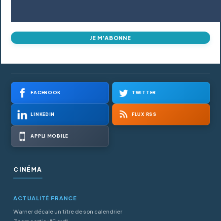
JE M'ABONNE
FACEBOOK
TWITTER
LINKEDIN
FLUX RSS
APPLI MOBILE
CINÉMA
ACTUALITÉ FRANCE
Warner décale un titre de son calendrier