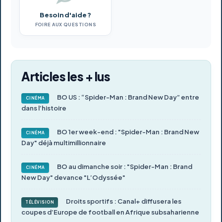
Besoin d'aide ?
FOIRE AUX QUESTIONS
Articles les + lus
BO US : “Spider-Man : Brand New Day” entre
CINÉMA
dans l’histoire
BO 1er week-end : "Spider-Man : Brand New
CINÉMA
Day" déjà multimillionnaire
BO au dimanche soir : "Spider-Man : Brand
CINÉMA
New Day" devance "L’Odyssée"
Droits sportifs : Canal+ diffusera les
TÉLÉVISION
coupes d’Europe de football en Afrique subsaharienne