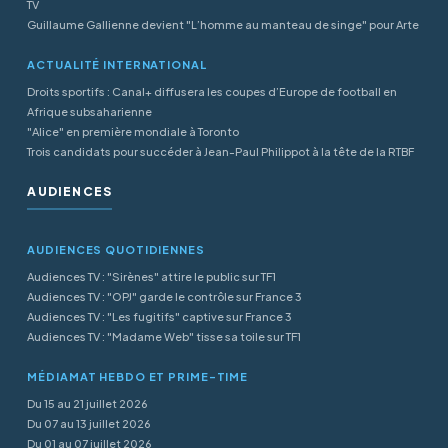
TV
Guillaume Gallienne devient "L’homme au manteau de singe" pour Arte
ACTUALITÉ INTERNATIONAL
Droits sportifs : Canal+ diffusera les coupes d’Europe de football en
Afrique subsaharienne
"Alice" en première mondiale à Toronto
Trois candidats pour succéder à Jean-Paul Philippot à la tête de la RTBF
AUDIENCES
AUDIENCES QUOTIDIENNES
Audiences TV : "Sirènes" attire le public sur TF1
Audiences TV : "OPJ" garde le contrôle sur France 3
Audiences TV : "Les fugitifs" captive sur France 3
Audiences TV : "Madame Web" tisse sa toile sur TF1
MÉDIAMAT HEBDO ET PRIME-TIME
Du 15 au 21 juillet 2026
Du 07 au 13 juillet 2026
Du 01 au 07 juillet 2026