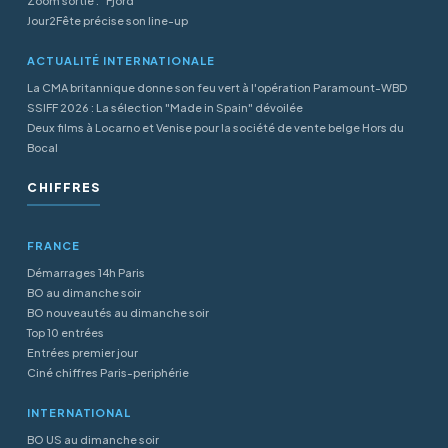
Zoom sortie : "Fjord"
Jour2Fête précise son line-up
ACTUALITÉ INTERNATIONALE
La CMA britannique donne son feu vert à l'opération Paramount-WBD
SSIFF 2026 : La sélection "Made in Spain" dévoilée
Deux films à Locarno et Venise pour la société de vente belge Hors du
Bocal
CHIFFRES
FRANCE
Démarrages 14h Paris
BO au dimanche soir
BO nouveautés au dimanche soir
Top 10 entrées
Entrées premier jour
Ciné chiffres Paris-periphérie
INTERNATIONAL
BO US au dimanche soir