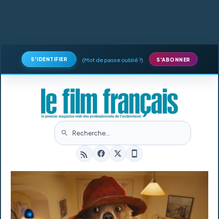
S'IDENTIFIER
(
Mot de passe oublié ?
)
S'ABONNER