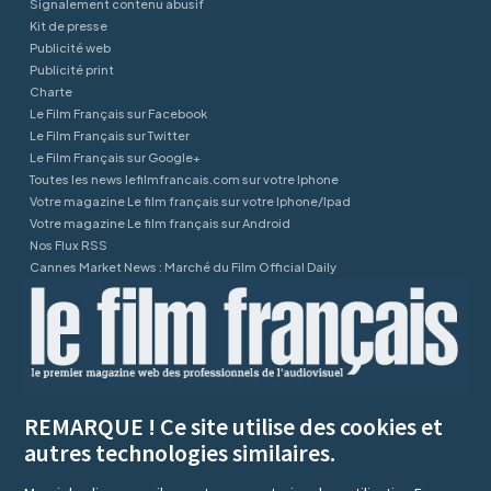
Signalement contenu abusif
Kit de presse
Publicité web
Publicité print
Charte
Le Film Français sur Facebook
Le Film Français sur Twitter
Le Film Français sur Google+
Toutes les news lefilmfrancais.com sur votre Iphone
Votre magazine Le film français sur votre Iphone/Ipad
Votre magazine Le film français sur Android
Nos Flux RSS
Cannes Market News : Marché du Film Official Daily
REMARQUE ! Ce site utilise des cookies et
autres technologies similaires.