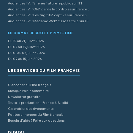
Audiences TV : "Sirènes" attire le public sur TF1
Audiences TV : "OPJ" garde le contrôle sur France 3
Audiences TV : "Les fugitifs" captive sur France 3
Audiences TV : "Madame Web" tisse sa toile sur TF1
MÉDIAMAT HEBDO ET PRIME-TIME
Du 15 au 21 juillet 2026
Du 07 au 13 juillet 2026
Du 01 au 07 juillet 2026
Du 09 au 15 juin 2026
LES SERVICES DU FILM FRANÇAIS
S'abonner au Film français
Kiosque voir le sommaire
Newsletter gratuite
Toute la production - France, US, télé
Calendrier des événements
Petites annonces du Film français
Besoin d'aide ? Foire aux questions
DIGITAL