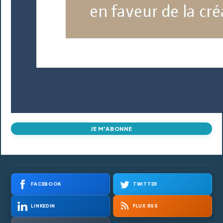
JE M'ABONNE
FACEBOOK
TWITTER
LINKEDIN
FLUX RSS