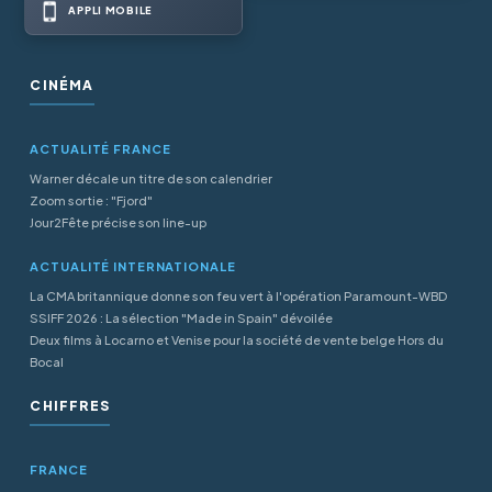
APPLI MOBILE
CINÉMA
ACTUALITÉ FRANCE
Warner décale un titre de son calendrier
Zoom sortie : "Fjord"
Jour2Fête précise son line-up
ACTUALITÉ INTERNATIONALE
La CMA britannique donne son feu vert à l'opération Paramount-WBD
SSIFF 2026 : La sélection "Made in Spain" dévoilée
Deux films à Locarno et Venise pour la société de vente belge Hors du
Bocal
CHIFFRES
FRANCE