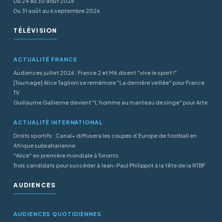
Du 24 au 30 août 2026
Du 31 août au 6 septembre 2026
TÉLÉVISION
ACTUALITÉ FRANCE
Audiences juillet 2026 : France 2 et M6 disent "vive le sport !"
[Tournage] Alice Taglioni se remémore "La dernière veillée" pour France
TV
Guillaume Gallienne devient "L’homme au manteau de singe" pour Arte
ACTUALITÉ INTERNATIONAL
Droits sportifs : Canal+ diffusera les coupes d’Europe de football en
Afrique subsaharienne
"Alice" en première mondiale à Toronto
Trois candidats pour succéder à Jean-Paul Philippot à la tête de la RTBF
AUDIENCES
AUDIENCES QUOTIDIENNES