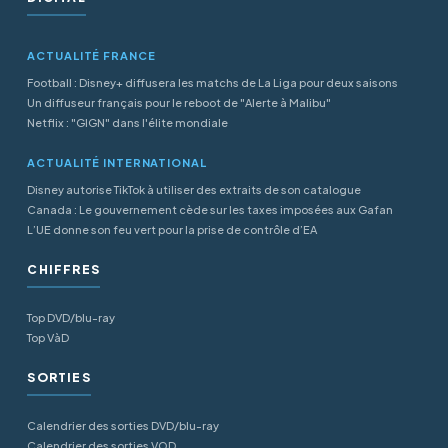
ACTUALITÉ FRANCE
Football : Disney+ diffusera les matchs de La Liga pour deux saisons
Un diffuseur français pour le reboot de "Alerte à Malibu"
Netflix : "GIGN" dans l'élite mondiale
ACTUALITÉ INTERNATIONAL
Disney autorise TikTok à utiliser des extraits de son catalogue
Canada : Le gouvernement cède sur les taxes imposées aux Gafan
L’UE donne son feu vert pour la prise de contrôle d’EA
CHIFFRES
Top DVD/blu-ray
Top VàD
SORTIES
Calendrier des sorties DVD/blu-ray
Calendrier des sorties VOD