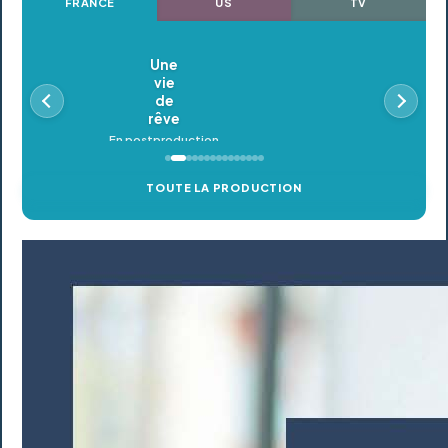
FRANCE
US
TV
Oldeupe
En postproduction
TOUTE LA PRODUCTION