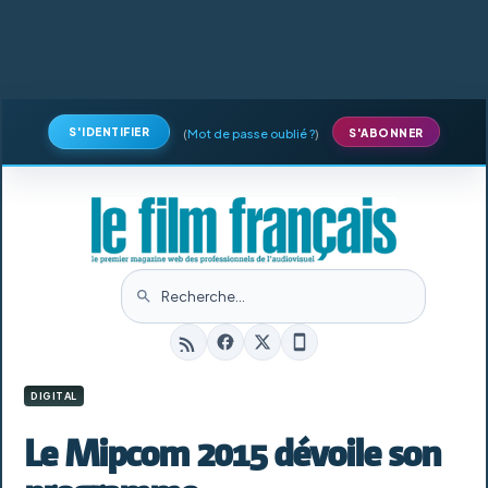
S'IDENTIFIER
(
Mot de passe oublié ?
)
S'ABONNER
DIGITAL
Le Mipcom 2015 dévoile son