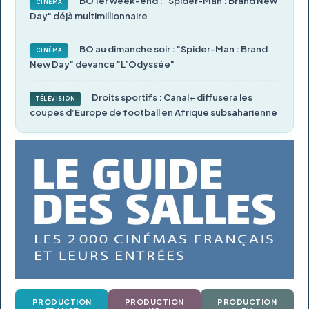
BO 1er week-end : "Spider-Man : Brand New
CINÉMA
Day" déjà multimillionnaire
BO au dimanche soir : "Spider-Man : Brand
CINÉMA
New Day" devance "L’Odyssée"
Droits sportifs : Canal+ diffusera les
TÉLÉVISION
coupes d’Europe de football en Afrique subsaharienne
PRODUCTION
PRODUCTION
PRODUCTION