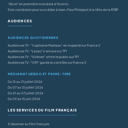
"Alice" en première mondiale à Toronto
Trois candidats pour succéder à Jean-Paul Philippot à la tête de la RTBF
AUDIENCES
AUDIENCES QUOTIDIENNES
Audiences TV : “Capitaine Marleau” en majesté sur France 2
Audiences TV : "Le jeu" s'amuse sur TF1
Audiences TV : "Sirènes" attire le public sur TF1
Audiences TV : "OPJ" garde le contrôle sur France 3
MÉDIAMAT HEBDO ET PRIME-TIME
Du 15 au 21 juillet 2026
Du 07 au 13 juillet 2026
Du 01 au 07 juillet 2026
Du 09 au 15 juin 2026
LES SERVICES DU FILM FRANÇAIS
S'abonner au Film français