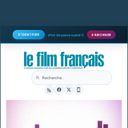
S'IDENTIFIER
(
Mot de passe oublié ?
)
S'ABONNER