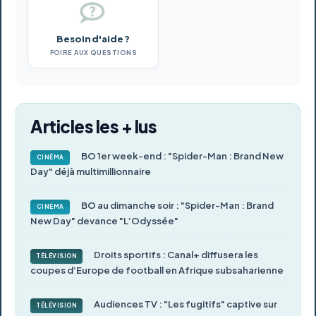
Besoin d'aide ?
FOIRE AUX QUESTIONS
Articles les + lus
BO 1er week-end : "Spider-Man : Brand New
CINÉMA
Day" déjà multimillionnaire
BO au dimanche soir : "Spider-Man : Brand
CINÉMA
New Day" devance "L’Odyssée"
Droits sportifs : Canal+ diffusera les
TÉLÉVISION
coupes d’Europe de football en Afrique subsaharienne
Audiences TV : "Les fugitifs" captive sur
TÉLÉVISION