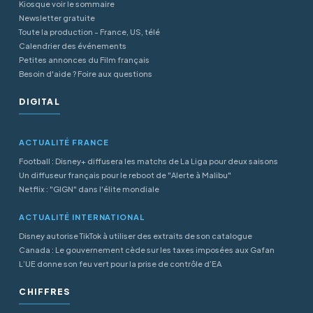
Kiosque voir le sommaire
Newsletter gratuite
Toute la production - France, US, télé
Calendrier des événements
Petites annonces du Film français
Besoin d'aide ? Foire aux questions
DIGITAL
ACTUALITÉ FRANCE
Football : Disney+ diffusera les matchs de La Liga pour deux saisons
Un diffuseur français pour le reboot de "Alerte à Malibu"
Netflix : "GIGN" dans l'élite mondiale
ACTUALITÉ INTERNATIONAL
Disney autorise TikTok à utiliser des extraits de son catalogue
Canada : Le gouvernement cède sur les taxes imposées aux Gafan
L’UE donne son feu vert pour la prise de contrôle d’EA
CHIFFRES