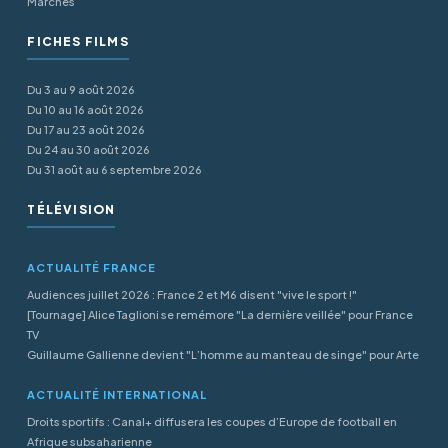
Marchés
FICHES FILMS
Du 3 au 9 août 2026
Du 10 au 16 août 2026
Du 17 au 23 août 2026
Du 24 au 30 août 2026
Du 31 août au 6 septembre 2026
TÉLÉVISION
ACTUALITÉ FRANCE
Audiences juillet 2026 : France 2 et M6 disent "vive le sport !"
[Tournage] Alice Taglioni se remémore "La dernière veillée" pour France
TV
Guillaume Gallienne devient "L’homme au manteau de singe" pour Arte
ACTUALITÉ INTERNATIONAL
Droits sportifs : Canal+ diffusera les coupes d’Europe de football en
Afrique subsaharienne