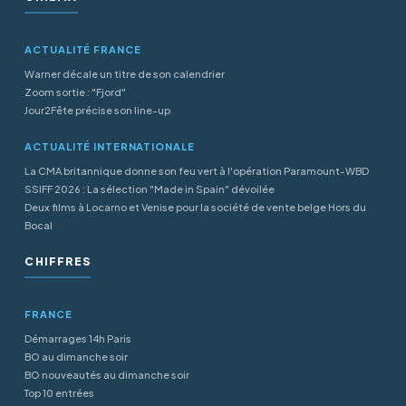
ACTUALITÉ FRANCE
Warner décale un titre de son calendrier
Zoom sortie : "Fjord"
Jour2Fête précise son line-up
ACTUALITÉ INTERNATIONALE
La CMA britannique donne son feu vert à l'opération Paramount-WBD
SSIFF 2026 : La sélection "Made in Spain" dévoilée
Deux films à Locarno et Venise pour la société de vente belge Hors du
Bocal
CHIFFRES
FRANCE
Démarrages 14h Paris
BO au dimanche soir
BO nouveautés au dimanche soir
Top 10 entrées