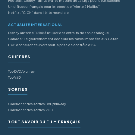
Football : Disney+ diffusera les matchs de La Liga pour deux saisons
Un diffuseur français pour le reboot de "Alerte à Malibu"
Netflix : "GIGN" dans l'élite mondiale
ACTUALITÉ INTERNATIONAL
Disney autorise TikTok à utiliser des extraits de son catalogue
Canada : Le gouvernement cède sur les taxes imposées aux Gafan
L’UE donne son feu vert pour la prise de contrôle d’EA
CHIFFRES
Top DVD/blu-ray
Top VàD
SORTIES
Calendrier des sorties DVD/blu-ray
Calendrier des sorties VOD
TOUT SAVOIR DU FILM FRANÇAIS