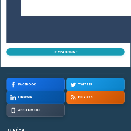
JE M'ABONNE
FACEBOOK
TWITTER
LINKEDIN
FLUX RSS
APPLI MOBILE
CINÉMA