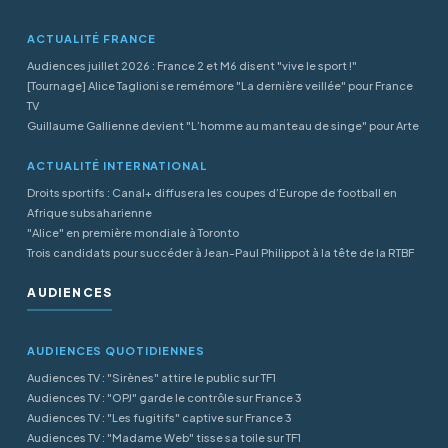
ACTUALITÉ FRANCE
Audiences juillet 2026 : France 2 et M6 disent "vive le sport !"
[Tournage] Alice Taglioni se remémore "La dernière veillée" pour France
TV
Guillaume Gallienne devient "L’homme au manteau de singe" pour Arte
ACTUALITÉ INTERNATIONAL
Droits sportifs : Canal+ diffusera les coupes d’Europe de football en
Afrique subsaharienne
"Alice" en première mondiale à Toronto
Trois candidats pour succéder à Jean-Paul Philippot à la tête de la RTBF
AUDIENCES
AUDIENCES QUOTIDIENNES
Audiences TV : "Sirènes" attire le public sur TF1
Audiences TV : "OPJ" garde le contrôle sur France 3
Audiences TV : "Les fugitifs" captive sur France 3
Audiences TV : "Madame Web" tisse sa toile sur TF1