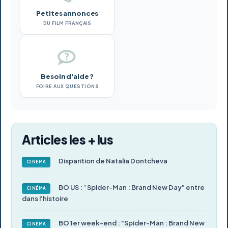
Petites annonces
DU FILM FRANÇAIS
Besoin d'aide ?
FOIRE AUX QUESTIONS
Articles les + lus
Disparition de Natalia Dontcheva
CINÉMA
BO US : “Spider-Man : Brand New Day” entre
CINÉMA
dans l’histoire
BO 1er week-end : "Spider-Man : Brand New
CINÉMA