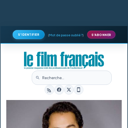
S'IDENTIFIER
(
Mot de passe oublié ?
)
S'ABONNER