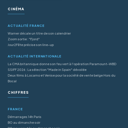
CINÉMA
ACTUALITÉ FRANCE
Warner décale un titre de son calendrier
Zoom sortie : "Fjord"
Jour2Fête précise son line-up
ACTUALITÉ INTERNATIONALE
La CMA britannique donne son feu vert à l'opération Paramount-WBD
SSIFF 2026 : La sélection "Made in Spain" dévoilée
Deux films à Locarno et Venise pour la société de vente belge Hors du
Bocal
CHIFFRES
FRANCE
Démarrages 14h Paris
BO au dimanche soir