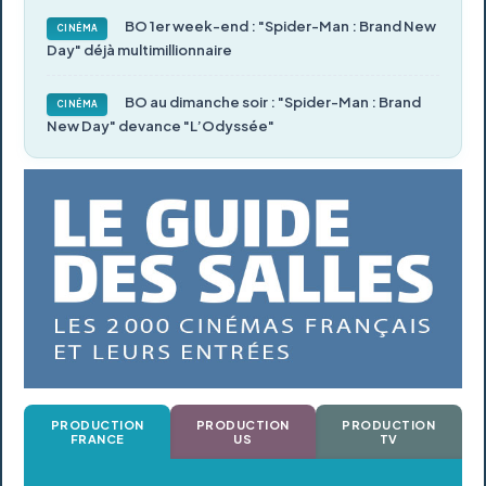
BO 1er week-end : "Spider-Man : Brand New
CINÉMA
Day" déjà multimillionnaire
BO au dimanche soir : "Spider-Man : Brand
CINÉMA
New Day" devance "L’Odyssée"
PRODUCTION
PRODUCTION
PRODUCTION
FRANCE
US
TV