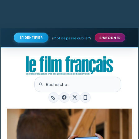
S'IDENTIFIER
(
Mot de passe oublié ?
)
S'ABONNER