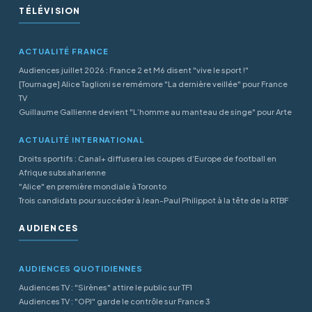
TÉLÉVISION
ACTUALITÉ FRANCE
Audiences juillet 2026 : France 2 et M6 disent "vive le sport !"
[Tournage] Alice Taglioni se remémore "La dernière veillée" pour France
TV
Guillaume Gallienne devient "L’homme au manteau de singe" pour Arte
ACTUALITÉ INTERNATIONAL
Droits sportifs : Canal+ diffusera les coupes d’Europe de football en
Afrique subsaharienne
"Alice" en première mondiale à Toronto
Trois candidats pour succéder à Jean-Paul Philippot à la tête de la RTBF
AUDIENCES
AUDIENCES QUOTIDIENNES
Audiences TV : "Sirènes" attire le public sur TF1
Audiences TV : "OPJ" garde le contrôle sur France 3