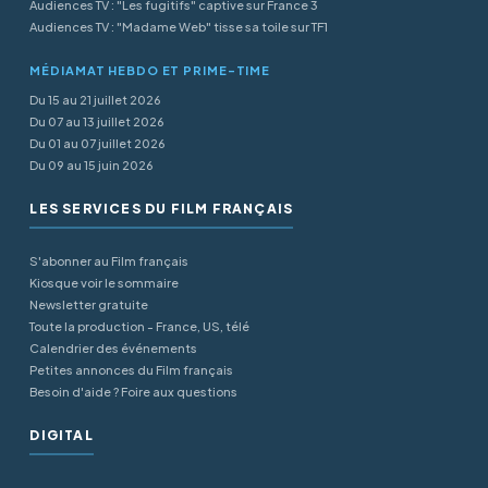
Audiences TV : "Les fugitifs" captive sur France 3
Audiences TV : "Madame Web" tisse sa toile sur TF1
MÉDIAMAT HEBDO ET PRIME-TIME
Du 15 au 21 juillet 2026
Du 07 au 13 juillet 2026
Du 01 au 07 juillet 2026
Du 09 au 15 juin 2026
LES SERVICES DU FILM FRANÇAIS
S'abonner au Film français
Kiosque voir le sommaire
Newsletter gratuite
Toute la production - France, US, télé
Calendrier des événements
Petites annonces du Film français
Besoin d'aide ? Foire aux questions
DIGITAL