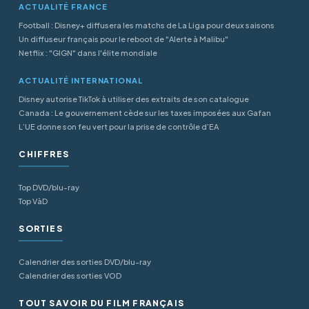
ACTUALITÉ FRANCE
Football : Disney+ diffusera les matchs de La Liga pour deux saisons
Un diffuseur français pour le reboot de "Alerte à Malibu"
Netflix : "GIGN" dans l'élite mondiale
ACTUALITÉ INTERNATIONAL
Disney autorise TikTok à utiliser des extraits de son catalogue
Canada : Le gouvernement cède sur les taxes imposées aux Gafan
L’UE donne son feu vert pour la prise de contrôle d’EA
CHIFFRES
Top DVD/blu-ray
Top VàD
SORTIES
Calendrier des sorties DVD/blu-ray
Calendrier des sorties VOD
TOUT SAVOIR DU FILM FRANÇAIS