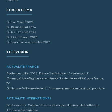
Marchés
FICHES FILMS
Du 3 au 9 août 2026
Du 10 au 16 août 2026
Du 17 au 23 août 2026
Du 24 au 30 août 2026
Du 31 août au 6 septembre 2026
TÉLÉVISION
ACTUALITÉ FRANCE
Audiences juillet 2026 : France 2 et M6 disent "vive le sport !"
[Tournage] Alice Taglioni se remémore "La dernière veillée" pour France
TV
Guillaume Gallienne devient "L’homme au manteau de singe" pour Arte
ACTUALITÉ INTERNATIONAL
Droits sportifs : Canal+ diffusera les coupes d’Europe de football en
Afrique subsaharienne