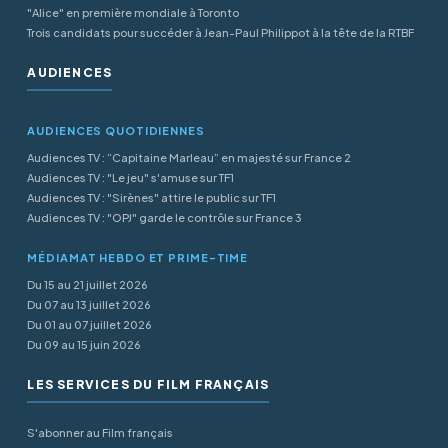
"Alice" en première mondiale à Toronto
Trois candidats pour succéder à Jean-Paul Philippot à la tête de la RTBF
AUDIENCES
AUDIENCES QUOTIDIENNES
Audiences TV : “Capitaine Marleau” en majesté sur France 2
Audiences TV : "Le jeu" s'amuse sur TF1
Audiences TV : "Sirènes" attire le public sur TF1
Audiences TV : "OPJ" garde le contrôle sur France 3
MÉDIAMAT HEBDO ET PRIME-TIME
Du 15 au 21 juillet 2026
Du 07 au 13 juillet 2026
Du 01 au 07 juillet 2026
Du 09 au 15 juin 2026
LES SERVICES DU FILM FRANÇAIS
S'abonner au Film français