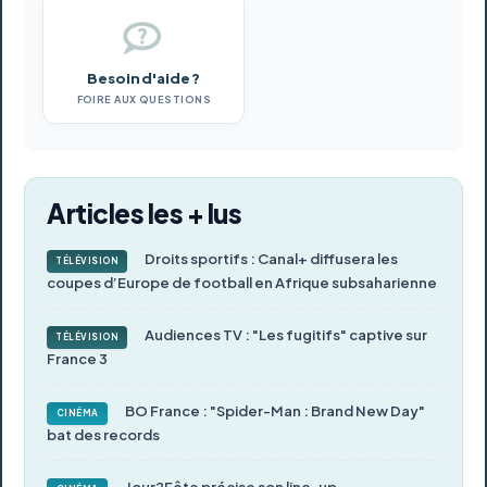
Besoin d'aide ?
FOIRE AUX QUESTIONS
Articles les + lus
Droits sportifs : Canal+ diffusera les
TÉLÉVISION
coupes d’Europe de football en Afrique subsaharienne
Audiences TV : "Les fugitifs" captive sur
TÉLÉVISION
France 3
BO France : "Spider-Man : Brand New Day"
CINÉMA
bat des records