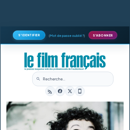
S'IDENTIFIER
(
Mot de passe oublié ?
)
S'ABONNER