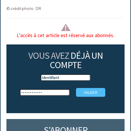
© crédit photo : DR
L’accès à cet article est réservé aux abonnés.
VOUS AVEZ
DÉJÀ UN
COMPTE
S’ABONNER