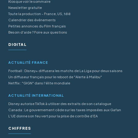
Kiosque voir le sommaire
Newsletter gratuite
Toute la production - France, US, télé
Calendrier des événements
Petites annonces du Film français
Besoin d'aide ? Foire aux questions
DIGITAL
ACTUALITÉ FRANCE
Football : Disney+ diffusera les matchs de La Liga pour deux saisons
Un diffuseur français pour le reboot de "Alerte à Malibu"
Netflix : "GIGN" dans l'élite mondiale
ACTUALITÉ INTERNATIONAL
Disney autorise TikTok à utiliser des extraits de son catalogue
Canada : Le gouvernement cède sur les taxes imposées aux Gafan
L’UE donne son feu vert pour la prise de contrôle d’EA
CHIFFRES