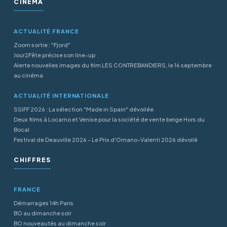
CINÉMA
ACTUALITÉ FRANCE
Zoom sortie : "Fjord"
Jour2Fête précise son line-up
Alerte nouvelles images du film LES CONTREBANDIERS, le 16 septembre
au cinéma
ACTUALITÉ INTERNATIONALE
SSIFF 2026 : La sélection "Made in Spain" dévoilée
Deux films à Locarno et Venise pour la société de vente belge Hors du
Bocal
Festival de Deauville 2026 - Le Prix d'Ornano-Valenti 2026 dévoilé
CHIFFRES
FRANCE
Démarrages 14h Paris
BO au dimanche soir
BO nouveautés au dimanche soir