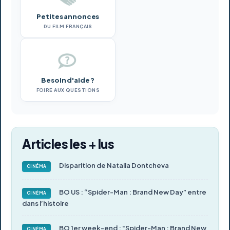
Petites annonces
DU FILM FRANÇAIS
Besoin d'aide ?
FOIRE AUX QUESTIONS
Articles les + lus
Disparition de Natalia Dontcheva
CINÉMA
BO US : “Spider-Man : Brand New Day” entre
CINÉMA
dans l’histoire
BO 1er week-end : "Spider-Man : Brand New
CINÉMA