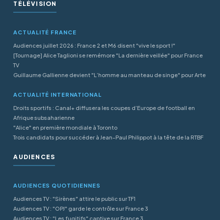
TÉLÉVISION
ACTUALITÉ FRANCE
Audiences juillet 2026 : France 2 et M6 disent "vive le sport !"
[Tournage] Alice Taglioni se remémore "La dernière veillée" pour France
TV
Guillaume Gallienne devient "L’homme au manteau de singe" pour Arte
ACTUALITÉ INTERNATIONAL
Droits sportifs : Canal+ diffusera les coupes d’Europe de football en
Afrique subsaharienne
"Alice" en première mondiale à Toronto
Trois candidats pour succéder à Jean-Paul Philippot à la tête de la RTBF
AUDIENCES
AUDIENCES QUOTIDIENNES
Audiences TV : "Sirènes" attire le public sur TF1
Audiences TV : "OPJ" garde le contrôle sur France 3
Audiences TV : "Les fugitifs" captive sur France 3