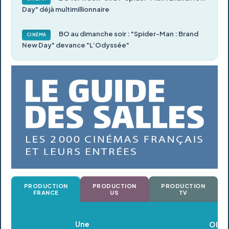
Day" déjà multimillionnaire
BO au dimanche soir : "Spider-Man : Brand
CINÉMA
New Day" devance "L’Odyssée"
PRODUCTION
PRODUCTION
PRODUCTION
FRANCE
US
TV
Oldeupe