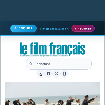
S'IDENTIFIER
(
Mot de passe oublié ?
)
S'ABONNER