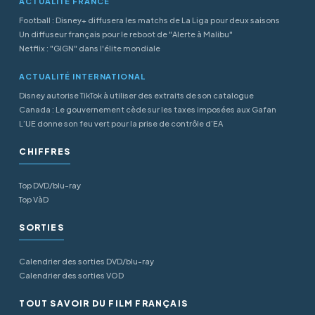
ACTUALITÉ FRANCE
Football : Disney+ diffusera les matchs de La Liga pour deux saisons
Un diffuseur français pour le reboot de "Alerte à Malibu"
Netflix : "GIGN" dans l'élite mondiale
ACTUALITÉ INTERNATIONAL
Disney autorise TikTok à utiliser des extraits de son catalogue
Canada : Le gouvernement cède sur les taxes imposées aux Gafan
L’UE donne son feu vert pour la prise de contrôle d’EA
CHIFFRES
Top DVD/blu-ray
Top VàD
SORTIES
Calendrier des sorties DVD/blu-ray
Calendrier des sorties VOD
TOUT SAVOIR DU FILM FRANÇAIS