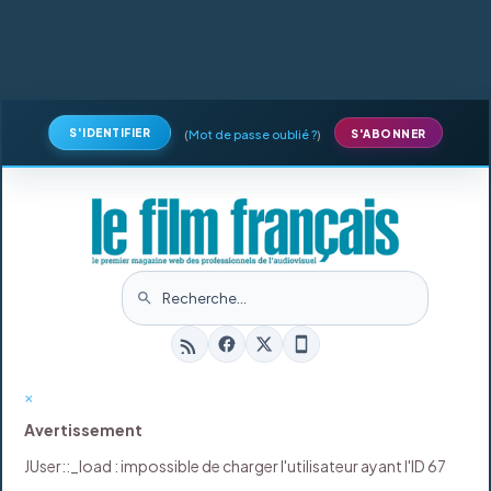
S'IDENTIFIER
(
Mot de passe oublié ?
)
S'ABONNER
×
Avertissement
JUser::_load : impossible de charger l'utilisateur ayant l'ID 67