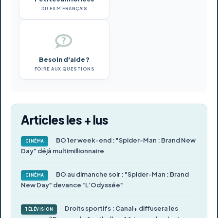
DU FILM FRANÇAIS
Besoin d'aide ?
FOIRE AUX QUESTIONS
Articles les + lus
BO 1er week-end : "Spider-Man : Brand New
CINÉMA
Day" déjà multimillionnaire
BO au dimanche soir : "Spider-Man : Brand
CINÉMA
New Day" devance "L’Odyssée"
Droits sportifs : Canal+ diffusera les
TÉLÉVISION