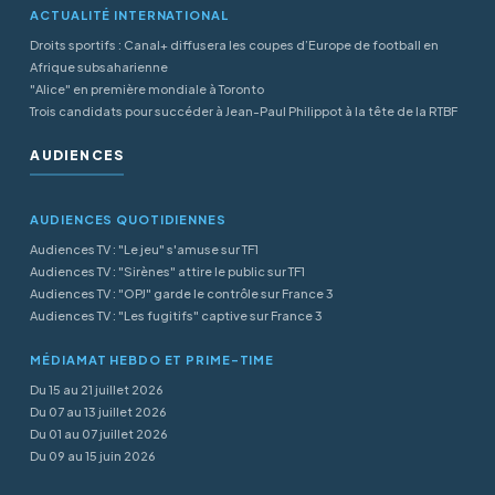
ACTUALITÉ INTERNATIONAL
Droits sportifs : Canal+ diffusera les coupes d’Europe de football en
Afrique subsaharienne
"Alice" en première mondiale à Toronto
Trois candidats pour succéder à Jean-Paul Philippot à la tête de la RTBF
AUDIENCES
AUDIENCES QUOTIDIENNES
Audiences TV : "Le jeu" s'amuse sur TF1
Audiences TV : "Sirènes" attire le public sur TF1
Audiences TV : "OPJ" garde le contrôle sur France 3
Audiences TV : "Les fugitifs" captive sur France 3
MÉDIAMAT HEBDO ET PRIME-TIME
Du 15 au 21 juillet 2026
Du 07 au 13 juillet 2026
Du 01 au 07 juillet 2026
Du 09 au 15 juin 2026