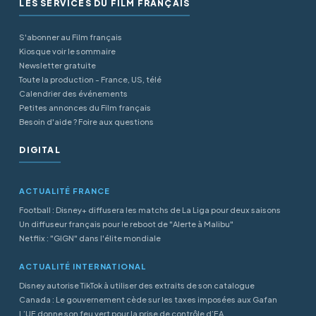
LES SERVICES DU FILM FRANÇAIS
S'abonner au Film français
Kiosque voir le sommaire
Newsletter gratuite
Toute la production - France, US, télé
Calendrier des événements
Petites annonces du Film français
Besoin d'aide ? Foire aux questions
DIGITAL
ACTUALITÉ FRANCE
Football : Disney+ diffusera les matchs de La Liga pour deux saisons
Un diffuseur français pour le reboot de "Alerte à Malibu"
Netflix : "GIGN" dans l'élite mondiale
ACTUALITÉ INTERNATIONAL
Disney autorise TikTok à utiliser des extraits de son catalogue
Canada : Le gouvernement cède sur les taxes imposées aux Gafan
L’UE donne son feu vert pour la prise de contrôle d’EA