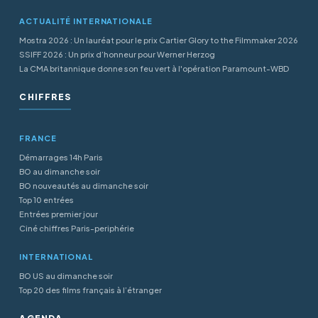
ACTUALITÉ INTERNATIONALE
Mostra 2026 : Un lauréat pour le prix Cartier Glory to the Filmmaker 2026
SSIFF 2026 : Un prix d’honneur pour Werner Herzog
La CMA britannique donne son feu vert à l'opération Paramount-WBD
CHIFFRES
FRANCE
Démarrages 14h Paris
BO au dimanche soir
BO nouveautés au dimanche soir
Top 10 entrées
Entrées premier jour
Ciné chiffres Paris-periphérie
INTERNATIONAL
BO US au dimanche soir
Top 20 des films français à l’étranger