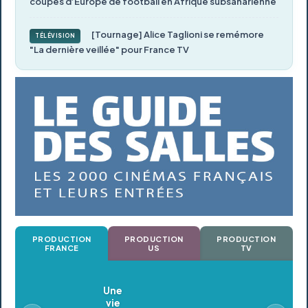
coupes d’Europe de football en Afrique subsaharienne
[Tournage] Alice Taglioni se remémore
TÉLÉVISION
"La dernière veillée" pour France TV
PRODUCTION
PRODUCTION
PRODUCTION
FRANCE
US
TV
Oldeupe
En postproduction