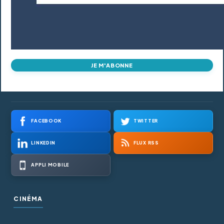
JE M'ABONNE
FACEBOOK
TWITTER
LINKEDIN
FLUX RSS
APPLI MOBILE
CINÉMA