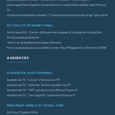
[Tournage] Alice Taglioni se remémore "La dernière veillée" pour France
TV
Guillaume Gallienne devient "L’homme au manteau de singe" pour Arte
ACTUALITÉ INTERNATIONAL
Droits sportifs : Canal+ diffusera les coupes d’Europe de football en
Afrique subsaharienne
"Alice" en première mondiale à Toronto
Trois candidats pour succéder à Jean-Paul Philippot à la tête de la RTBF
AUDIENCES
AUDIENCES QUOTIDIENNES
Audiences TV : "Le jeu" s'amuse sur TF1
Audiences TV : "Sirènes" attire le public sur TF1
Audiences TV : "OPJ" garde le contrôle sur France 3
Audiences TV : "Les fugitifs" captive sur France 3
MÉDIAMAT HEBDO ET PRIME-TIME
Du 15 au 21 juillet 2026