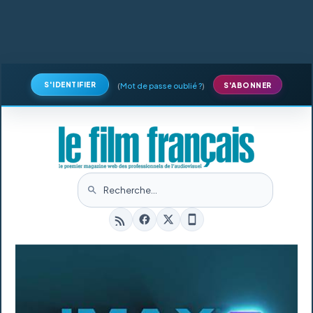
S'IDENTIFIER
(
Mot de passe oublié ?
)
S'ABONNER