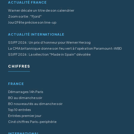
ACTUALITÉ FRANCE
Warner décale un titre de son calendrier
Zoom sortie : "Fjord"
Jour2Fête précise son line-up
ACTUALITÉ INTERNATIONALE
SSIFF 2026 : Un prix d’honneur pour Werner Herzog
La CMA britannique donne son feu vert à l'opération Paramount-WBD
SSIFF 2026 : La sélection "Made in Spain" dévoilée
CHIFFRES
FRANCE
Démarrages 14h Paris
BO au dimanche soir
BO nouveautés au dimanche soir
Top 10 entrées
Entrées premier jour
Ciné chiffres Paris-periphérie
INTERNATIONAL