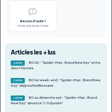
Besoin d'aide ?
FOIRE AUX QUESTIONS
Articles les + lus
BO US : “Spider-Man : Brand New Day” entre
CINÉMA
dans l’histoire
BO 1er week-end : "Spider-Man : Brand New
CINÉMA
Day" déjà multimillionnaire
BO au dimanche soir : "Spider-Man : Brand
CINÉMA
New Day" devance "L’Odyssée"