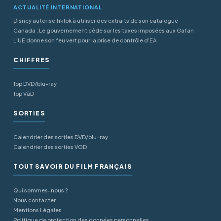
ACTUALITÉ INTERNATIONAL
Disney autorise TikTok à utiliser des extraits de son catalogue
Canada : Le gouvernement cède sur les taxes imposées aux Gafan
L’UE donne son feu vert pour la prise de contrôle d’EA
CHIFFRES
Top DVD/blu-ray
Top VàD
SORTIES
Calendrier des sorties DVD/blu-ray
Calendrier des sorties VOD
TOUT SAVOIR DU FILM FRANÇAIS
Qui sommes-nous ?
Nous contacter
Mentions Légales
Politique de protection des données personnelles