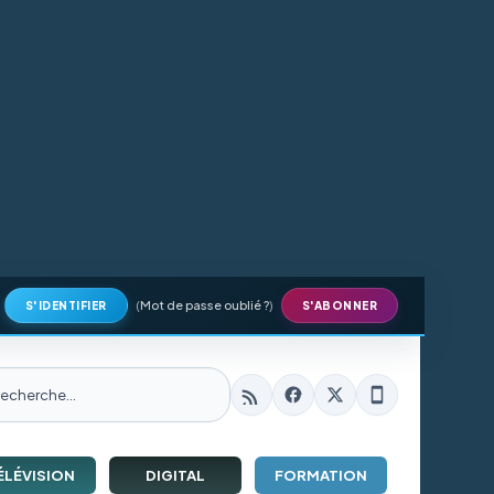
(
Mot de passe oublié ?
)
S'IDENTIFIER
S'ABONNER
ÉLÉVISION
DIGITAL
FORMATION