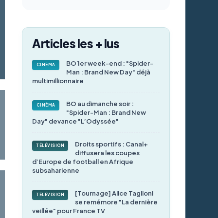
Articles les + lus
BO 1er week-end : "Spider-
CINÉMA
Man : Brand New Day" déjà
multimillionnaire
BO au dimanche soir :
CINÉMA
"Spider-Man : Brand New
Day" devance "L’Odyssée"
Droits sportifs : Canal+
TÉLÉVISION
diffusera les coupes
d’Europe de football en Afrique
subsaharienne
[Tournage] Alice Taglioni
TÉLÉVISION
se remémore "La dernière
veillée" pour France TV