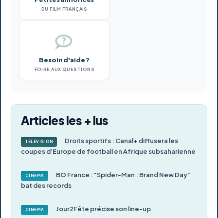
DU FILM FRANÇAIS
Besoin d'aide ?
FOIRE AUX QUESTIONS
Articles les + lus
Droits sportifs : Canal+ diffusera les
TÉLÉVISION
coupes d’Europe de football en Afrique subsaharienne
BO France : "Spider-Man : Brand New Day"
CINÉMA
bat des records
Jour2Fête précise son line-up
CINÉMA