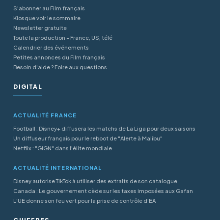
S'abonner au Film français
Kiosque voir le sommaire
Newsletter gratuite
Toute la production - France, US, télé
Calendrier des événements
Petites annonces du Film français
Besoin d'aide ? Foire aux questions
DIGITAL
ACTUALITÉ FRANCE
Football : Disney+ diffusera les matchs de La Liga pour deux saisons
Un diffuseur français pour le reboot de "Alerte à Malibu"
Netflix : "GIGN" dans l'élite mondiale
ACTUALITÉ INTERNATIONAL
Disney autorise TikTok à utiliser des extraits de son catalogue
Canada : Le gouvernement cède sur les taxes imposées aux Gafan
L’UE donne son feu vert pour la prise de contrôle d’EA