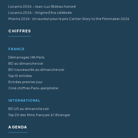
Locarno 2026 - Jean-Luc Bideau honoré
Locarno 2026 - Virigine Efira célébrée
Mostra 2026 : Un lauréat pour le prix Cartier Glory to the Filmmaker 2026
CHIFFRES
FRANCE
Démarrages 14h Paris
BO au dimanche soir
BO nouveautés au dimanche soir
Top 10 entrées
Entrées premier jour
Ciné chiffres Paris-periphérie
INTERNATIONAL
BO US au dimanche soir
Top 20 des films français à l’étranger
AGENDA