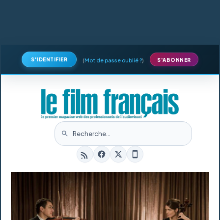
S'IDENTIFIER
(
Mot de passe oublié ?
)
S'ABONNER