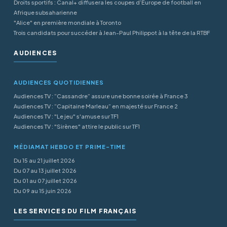
Droits sportifs : Canal+ diffusera les coupes d’Europe de football en
Afrique subsaharienne
"Alice" en première mondiale à Toronto
Trois candidats pour succéder à Jean-Paul Philippot à la tête de la RTBF
AUDIENCES
AUDIENCES QUOTIDIENNES
Audiences TV : “Cassandre” assure une bonne soirée à France 3
Audiences TV : “Capitaine Marleau” en majesté sur France 2
Audiences TV : "Le jeu" s'amuse sur TF1
Audiences TV : "Sirènes" attire le public sur TF1
MÉDIAMAT HEBDO ET PRIME-TIME
Du 15 au 21 juillet 2026
Du 07 au 13 juillet 2026
Du 01 au 07 juillet 2026
Du 09 au 15 juin 2026
LES SERVICES DU FILM FRANÇAIS