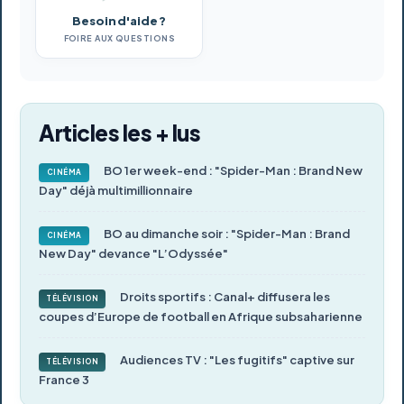
Besoin d'aide ?
FOIRE AUX QUESTIONS
Articles les + lus
BO 1er week-end : "Spider-Man : Brand New
CINÉMA
Day" déjà multimillionnaire
BO au dimanche soir : "Spider-Man : Brand
CINÉMA
New Day" devance "L’Odyssée"
Droits sportifs : Canal+ diffusera les
TÉLÉVISION
coupes d’Europe de football en Afrique subsaharienne
Audiences TV : "Les fugitifs" captive sur
TÉLÉVISION
France 3