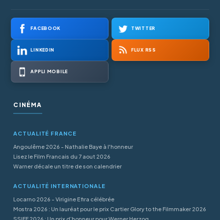
FACEBOOK
TWITTER
LINKEDIN
FLUX RSS
APPLI MOBILE
CINÉMA
ACTUALITÉ FRANCE
Angoulême 2026 - Nathalie Baye à l'honneur
Lisez le Film Francais du 7 aout 2026
Warner décale un titre de son calendrier
ACTUALITÉ INTERNATIONALE
Locarno 2026 - Virigine Efira célébrée
Mostra 2026 : Un lauréat pour le prix Cartier Glory to the Filmmaker 2026
SSIFF 2026 : Un prix d’honneur pour Werner Herzog