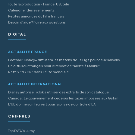
Toute la production - France, US, télé
Calendrier des événements
Petites annonces du Film français
Besoin d'aide ? Foire aux questions
DIGITAL
ACTUALITÉ FRANCE
Football : Disney+ diffusera les matchs de La Liga pour deux saisons
Un diffuseur français pour le reboot de "Alerte à Malibu"
Netflix : "GIGN" dans l'élite mondiale
ACTUALITÉ INTERNATIONAL
Disney autorise TikTok à utiliser des extraits de son catalogue
Canada : Le gouvernement cède sur les taxes imposées aux Gafan
L’UE donne son feu vert pour la prise de contrôle d’EA
CHIFFRES
Top DVD/blu-ray