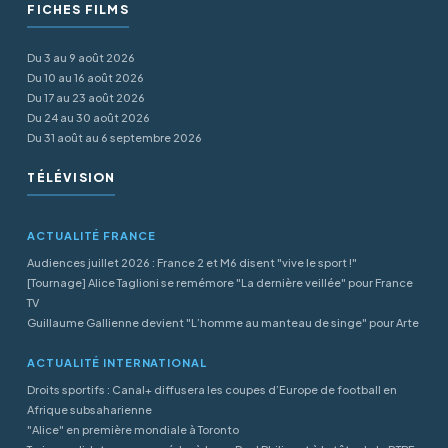
FICHES FILMS
Du 3 au 9 août 2026
Du 10 au 16 août 2026
Du 17 au 23 août 2026
Du 24 au 30 août 2026
Du 31 août au 6 septembre 2026
TÉLÉVISION
ACTUALITÉ FRANCE
Audiences juillet 2026 : France 2 et M6 disent "vive le sport !"
[Tournage] Alice Taglioni se remémore "La dernière veillée" pour France
TV
Guillaume Gallienne devient "L’homme au manteau de singe" pour Arte
ACTUALITÉ INTERNATIONAL
Droits sportifs : Canal+ diffusera les coupes d’Europe de football en
Afrique subsaharienne
"Alice" en première mondiale à Toronto