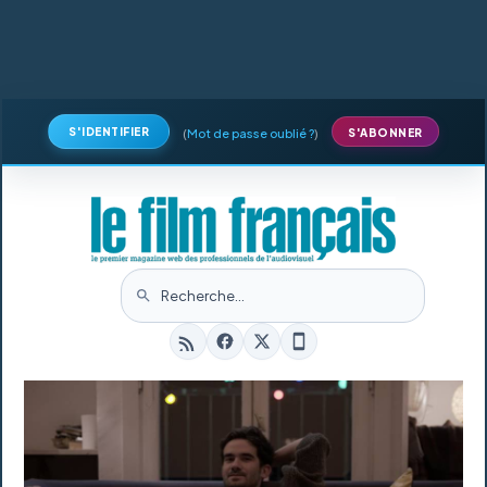
S'IDENTIFIER
(
Mot de passe oublié ?
)
S'ABONNER