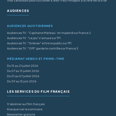
Trois candidats pour succéder à Jean-Paul Philippot à la tête de la RTBF
AUDIENCES
AUDIENCES QUOTIDIENNES
Audiences TV : “Capitaine Marleau” en majesté sur France 2
Audiences TV : "Le jeu" s'amuse sur TF1
Audiences TV : "Sirènes" attire le public sur TF1
Audiences TV : "OPJ" garde le contrôle sur France 3
MÉDIAMAT HEBDO ET PRIME-TIME
Du 15 au 21 juillet 2026
Du 07 au 13 juillet 2026
Du 01 au 07 juillet 2026
Du 09 au 15 juin 2026
LES SERVICES DU FILM FRANÇAIS
S'abonner au Film français
Kiosque voir le sommaire
Newsletter gratuite