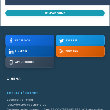
JE M'ABONNE
FACEBOOK
TWITTER
LINKEDIN
FLUX RSS
APPLI MOBILE
CINÉMA
ACTUALITÉ FRANCE
Zoom sortie : "Fjord"
Jour2Fête précise son line-up
Alerte nouvelles images du film LES CONTREBANDIERS, le 16 septembre