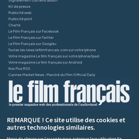
Signalement contenu abusif
Kit de presse
Publicité web
Publicité print
Charte
Le Film Français sur Facebook
Le Film Français sur Twitter
Le Film Français sur Google+
Toutes les news lefilmfrancais.com sur votre Iphone
Votre magazine Le film français sur votre Iphone/Ipad
Votre magazine Le film français sur Android
Nos Flux RSS
Cannes Market News : Marché du Film Official Daily
REMARQUE ! Ce site utilise des cookies et
autres technologies similaires.
Merci de cliquer sur j'accepte pour autoriser leur utilisation
En