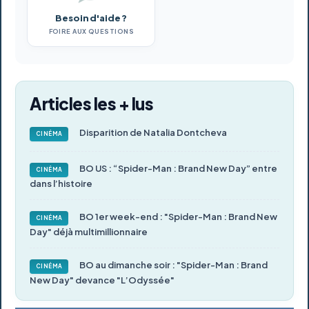
Besoin d'aide ?
FOIRE AUX QUESTIONS
Articles les + lus
Disparition de Natalia Dontcheva
CINÉMA
BO US : “Spider-Man : Brand New Day” entre
CINÉMA
dans l’histoire
BO 1er week-end : "Spider-Man : Brand New
CINÉMA
Day" déjà multimillionnaire
BO au dimanche soir : "Spider-Man : Brand
CINÉMA
New Day" devance "L’Odyssée"