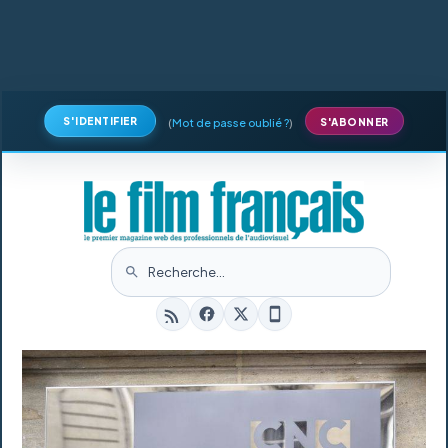
S'IDENTIFIER
(
Mot de passe oublié ?
)
S'ABONNER