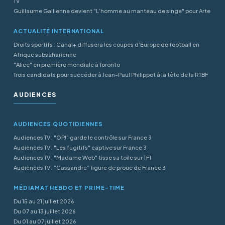
TV
Guillaume Gallienne devient "L’homme au manteau de singe" pour Arte
ACTUALITÉ INTERNATIONAL
Droits sportifs : Canal+ diffusera les coupes d’Europe de football en
Afrique subsaharienne
"Alice" en première mondiale à Toronto
Trois candidats pour succéder à Jean-Paul Philippot à la tête de la RTBF
AUDIENCES
AUDIENCES QUOTIDIENNES
Audiences TV : "OPJ" garde le contrôle sur France 3
Audiences TV : "Les fugitifs" captive sur France 3
Audiences TV : "Madame Web" tisse sa toile sur TF1
Audiences TV : “Cassandre” figure de proue de France 3
MÉDIAMAT HEBDO ET PRIME-TIME
Du 15 au 21 juillet 2026
Du 07 au 13 juillet 2026
Du 01 au 07 juillet 2026