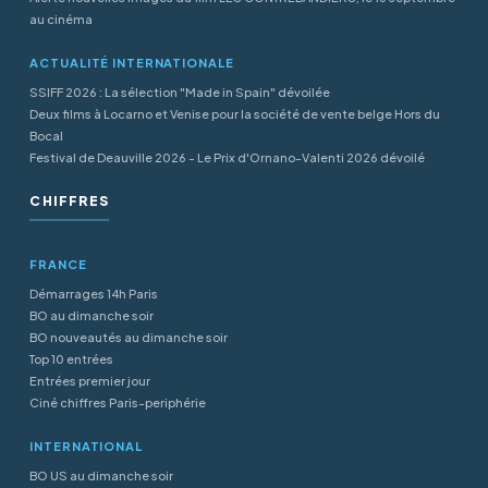
au cinéma
ACTUALITÉ INTERNATIONALE
SSIFF 2026 : La sélection "Made in Spain" dévoilée
Deux films à Locarno et Venise pour la société de vente belge Hors du
Bocal
Festival de Deauville 2026 - Le Prix d'Ornano-Valenti 2026 dévoilé
CHIFFRES
FRANCE
Démarrages 14h Paris
BO au dimanche soir
BO nouveautés au dimanche soir
Top 10 entrées
Entrées premier jour
Ciné chiffres Paris-periphérie
INTERNATIONAL
BO US au dimanche soir