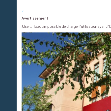
×
Avertissement
JUser::_load : impossible de charger l'utilisateur ayant l