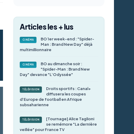
Articles les + lus
BO 1er week-end : "Spider-
CINÉMA
Man : Brand New Day" déjà
multimillionnaire
BO au dimanche soir :
CINÉMA
"Spider-Man : Brand New
Day" devance "L’Odyssée"
Droits sportifs : Canal+
TÉLÉVISION
diffusera les coupes
d’Europe de football en Afrique
subsaharienne
[Tournage] Alice Taglioni
TÉLÉVISION
se remémore "La dernière
veillée" pour France TV