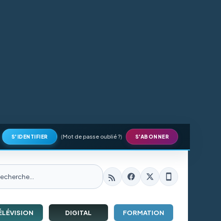
(
Mot de passe oublié ?
)
S'IDENTIFIER
S'ABONNER
ÉLÉVISION
DIGITAL
FORMATION