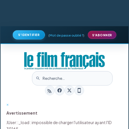
S'IDENTIFIER
(
Mot de passe oublié ?
)
S'ABONNER
×
Avertissement
JUser::_load : impossible de charger l'utilisateur ayant l'ID
39165