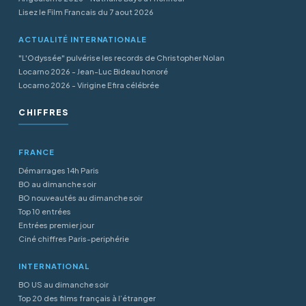
Lisez le Film Francais du 7 aout 2026
ACTUALITÉ INTERNATIONALE
"L'Odyssée" pulvérise les records de Christopher Nolan
Locarno 2026 - Jean-Luc Bideau honoré
Locarno 2026 - Virigine Efira célébrée
CHIFFRES
FRANCE
Démarrages 14h Paris
BO au dimanche soir
BO nouveautés au dimanche soir
Top 10 entrées
Entrées premier jour
Ciné chiffres Paris-periphérie
INTERNATIONAL
BO US au dimanche soir
Top 20 des films français à l’étranger