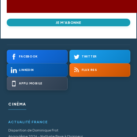
JE M'ABONNE
FACEBOOK
TWITTER
LINKEDIN
FLUX RSS
APPLI MOBILE
CINÉMA
ACTUALITÉ FRANCE
Disparition de Dominique Frot
Angoulême 2026 - Nathalie Baye à l'honneur