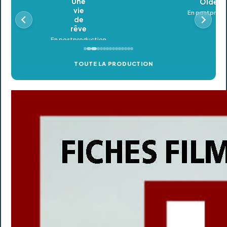
Oldeupe
En postproduction
TOUTE LA PRODUCTION