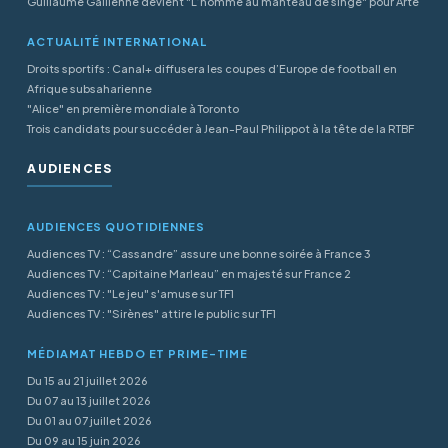
Guillaume Gallienne devient "L’homme au manteau de singe" pour Arte
ACTUALITÉ INTERNATIONAL
Droits sportifs : Canal+ diffusera les coupes d’Europe de football en
Afrique subsaharienne
"Alice" en première mondiale à Toronto
Trois candidats pour succéder à Jean-Paul Philippot à la tête de la RTBF
AUDIENCES
AUDIENCES QUOTIDIENNES
Audiences TV : “Cassandre” assure une bonne soirée à France 3
Audiences TV : “Capitaine Marleau” en majesté sur France 2
Audiences TV : "Le jeu" s'amuse sur TF1
Audiences TV : "Sirènes" attire le public sur TF1
MÉDIAMAT HEBDO ET PRIME-TIME
Du 15 au 21 juillet 2026
Du 07 au 13 juillet 2026
Du 01 au 07 juillet 2026
Du 09 au 15 juin 2026