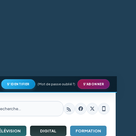
(
Mot de passe oublié ?
)
S'IDENTIFIER
S'ABONNER
ÉLÉVISION
DIGITAL
FORMATION