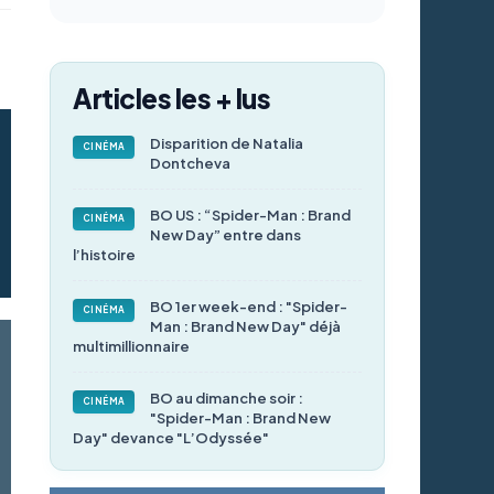
Articles les + lus
Disparition de Natalia
CINÉMA
Dontcheva
BO US : “Spider-Man : Brand
CINÉMA
New Day” entre dans
l’histoire
BO 1er week-end : "Spider-
CINÉMA
Man : Brand New Day" déjà
multimillionnaire
BO au dimanche soir :
CINÉMA
"Spider-Man : Brand New
Day" devance "L’Odyssée"