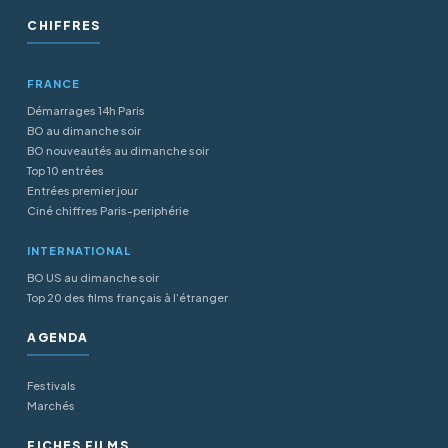
CHIFFRES
FRANCE
Démarrages 14h Paris
BO au dimanche soir
BO nouveautés au dimanche soir
Top 10 entrées
Entrées premier jour
Ciné chiffres Paris-periphérie
INTERNATIONAL
BO US au dimanche soir
Top 20 des films français à l’étranger
AGENDA
Festivals
Marchés
FICHES FILMS