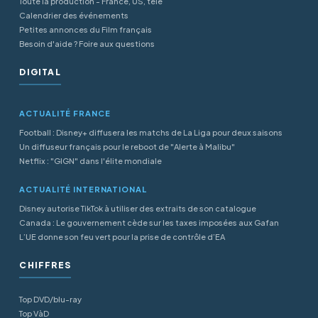
Toute la production - France, US, télé
Calendrier des événements
Petites annonces du Film français
Besoin d'aide ? Foire aux questions
DIGITAL
ACTUALITÉ FRANCE
Football : Disney+ diffusera les matchs de La Liga pour deux saisons
Un diffuseur français pour le reboot de "Alerte à Malibu"
Netflix : "GIGN" dans l'élite mondiale
ACTUALITÉ INTERNATIONAL
Disney autorise TikTok à utiliser des extraits de son catalogue
Canada : Le gouvernement cède sur les taxes imposées aux Gafan
L’UE donne son feu vert pour la prise de contrôle d’EA
CHIFFRES
Top DVD/blu-ray
Top VàD