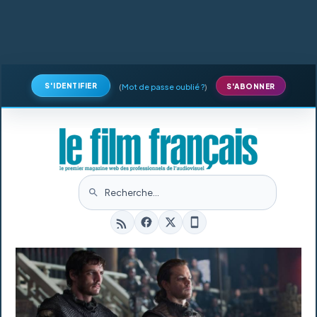
S'IDENTIFIER
(
Mot de passe oublié ?
)
S'ABONNER