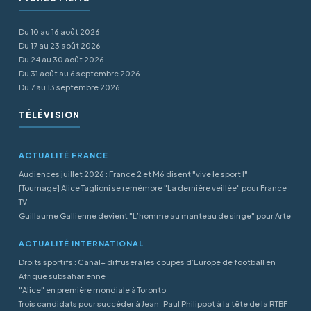
Du 10 au 16 août 2026
Du 17 au 23 août 2026
Du 24 au 30 août 2026
Du 31 août au 6 septembre 2026
Du 7 au 13 septembre 2026
TÉLÉVISION
ACTUALITÉ FRANCE
Audiences juillet 2026 : France 2 et M6 disent "vive le sport !"
[Tournage] Alice Taglioni se remémore "La dernière veillée" pour France
TV
Guillaume Gallienne devient "L’homme au manteau de singe" pour Arte
ACTUALITÉ INTERNATIONAL
Droits sportifs : Canal+ diffusera les coupes d’Europe de football en
Afrique subsaharienne
"Alice" en première mondiale à Toronto
Trois candidats pour succéder à Jean-Paul Philippot à la tête de la RTBF