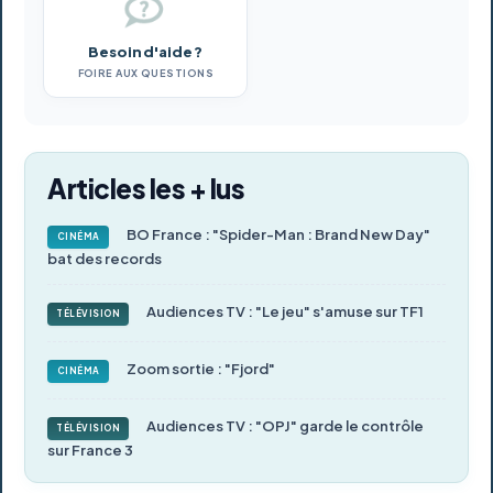
Besoin d'aide ?
FOIRE AUX QUESTIONS
Articles les + lus
BO France : "Spider-Man : Brand New Day"
CINÉMA
bat des records
Audiences TV : "Le jeu" s'amuse sur TF1
TÉLÉVISION
Zoom sortie : "Fjord"
CINÉMA
Audiences TV : "OPJ" garde le contrôle
TÉLÉVISION
sur France 3