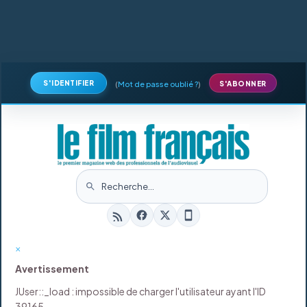
S'IDENTIFIER
(
Mot de passe oublié ?
)
S'ABONNER
×
Avertissement
JUser::_load : impossible de charger l'utilisateur ayant l'ID
39165