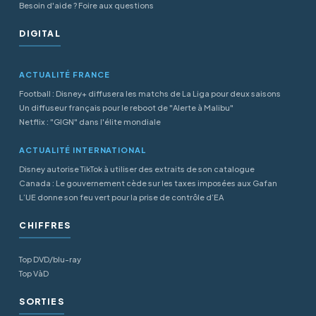
Besoin d'aide ? Foire aux questions
DIGITAL
ACTUALITÉ FRANCE
Football : Disney+ diffusera les matchs de La Liga pour deux saisons
Un diffuseur français pour le reboot de "Alerte à Malibu"
Netflix : "GIGN" dans l'élite mondiale
ACTUALITÉ INTERNATIONAL
Disney autorise TikTok à utiliser des extraits de son catalogue
Canada : Le gouvernement cède sur les taxes imposées aux Gafan
L’UE donne son feu vert pour la prise de contrôle d’EA
CHIFFRES
Top DVD/blu-ray
Top VàD
SORTIES