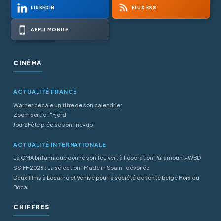
LINKEDIN
FLUX RSS
APPLI MOBILE
CINÉMA
ACTUALITÉ FRANCE
Warner décale un titre de son calendrier
Zoom sortie : "Fjord"
Jour2Fête précise son line-up
ACTUALITÉ INTERNATIONALE
La CMA britannique donne son feu vert à l'opération Paramount-WBD
SSIFF 2026 : La sélection "Made in Spain" dévoilée
Deux films à Locarno et Venise pour la société de vente belge Hors du
Bocal
CHIFFRES