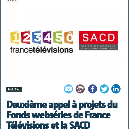
DIGITAL
Deuxième appel à projets du
Fonds webséries de France
Télévisions et la SACD