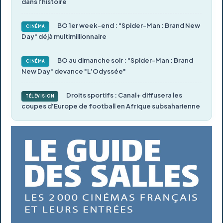
dans l’histoire
BO 1er week-end : "Spider-Man : Brand New
CINÉMA
Day" déjà multimillionnaire
BO au dimanche soir : "Spider-Man : Brand
CINÉMA
New Day" devance "L’Odyssée"
Droits sportifs : Canal+ diffusera les
TÉLÉVISION
coupes d’Europe de football en Afrique subsaharienne