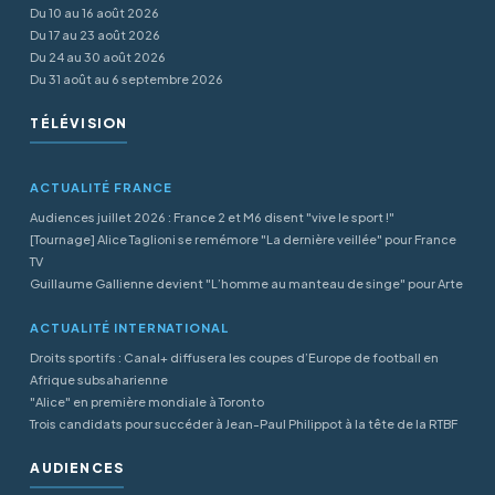
Du 10 au 16 août 2026
Du 17 au 23 août 2026
Du 24 au 30 août 2026
Du 31 août au 6 septembre 2026
TÉLÉVISION
ACTUALITÉ FRANCE
Audiences juillet 2026 : France 2 et M6 disent "vive le sport !"
[Tournage] Alice Taglioni se remémore "La dernière veillée" pour France
TV
Guillaume Gallienne devient "L’homme au manteau de singe" pour Arte
ACTUALITÉ INTERNATIONAL
Droits sportifs : Canal+ diffusera les coupes d’Europe de football en
Afrique subsaharienne
"Alice" en première mondiale à Toronto
Trois candidats pour succéder à Jean-Paul Philippot à la tête de la RTBF
AUDIENCES