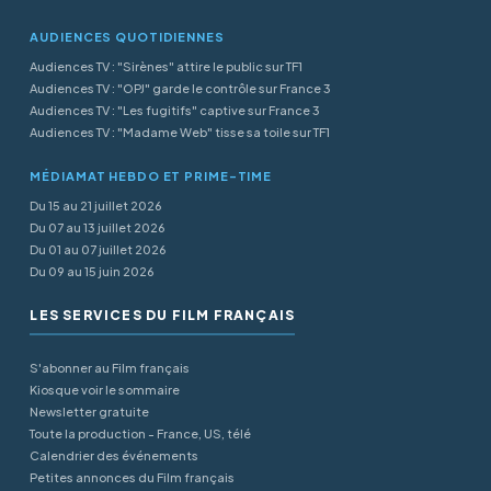
AUDIENCES QUOTIDIENNES
Audiences TV : "Sirènes" attire le public sur TF1
Audiences TV : "OPJ" garde le contrôle sur France 3
Audiences TV : "Les fugitifs" captive sur France 3
Audiences TV : "Madame Web" tisse sa toile sur TF1
MÉDIAMAT HEBDO ET PRIME-TIME
Du 15 au 21 juillet 2026
Du 07 au 13 juillet 2026
Du 01 au 07 juillet 2026
Du 09 au 15 juin 2026
LES SERVICES DU FILM FRANÇAIS
S'abonner au Film français
Kiosque voir le sommaire
Newsletter gratuite
Toute la production - France, US, télé
Calendrier des événements
Petites annonces du Film français