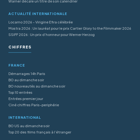
Warner décale un titre de son calendrier
ACTUALITÉ INTERNATIONALE
Locarno 2026 - Virigine Efira célébrée
Mostra 2026 : Un lauréat pour le prix Cartier Glory to the Filmmaker 2026
SSIFF 2026 : Un prix d’honneur pour Werner Herzog
CHIFFRES
FRANCE
Démarrages 14h Paris
BO au dimanche soir
BO nouveautés au dimanche soir
Top 10 entrées
Entrées premier jour
Ciné chiffres Paris-periphérie
INTERNATIONAL
BO US au dimanche soir
Top 20 des films français à l’étranger