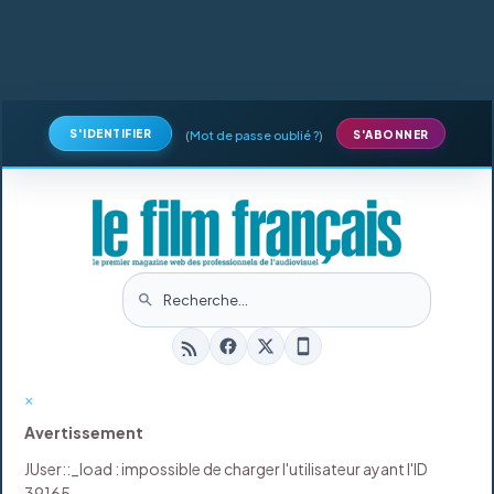
S'IDENTIFIER
(
Mot de passe oublié ?
)
S'ABONNER
×
Avertissement
JUser::_load : impossible de charger l'utilisateur ayant l'ID
39165