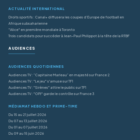
ACTUALITÉ INTERNATIONAL
Droits sportifs : Canal+ diffusera les coupes d’Europe de football en
Afrique subsaharienne
"Alice" en première mondiale à Toronto
Trois candidats pour succéder à Jean-Paul Philippot à la tête de la RTBF
AUDIENCES
AUDIENCES QUOTIDIENNES
Audiences TV : “Capitaine Marleau” en majesté sur France 2
Audiences TV : "Le jeu" s'amuse sur TF1
Audiences TV : "Sirènes" attire le public sur TF1
Audiences TV : "OPJ" garde le contrôle sur France 3
MÉDIAMAT HEBDO ET PRIME-TIME
Du 15 au 21 juillet 2026
Du 07 au 13 juillet 2026
Du 01 au 07 juillet 2026
Du 09 au 15 juin 2026