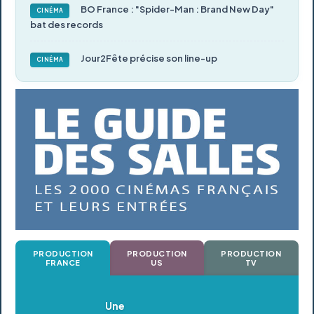
BO France : "Spider-Man : Brand New Day"
CINÉMA
bat des records
Jour2Fête précise son line-up
CINÉMA
PRODUCTION
PRODUCTION
PRODUCTION
FRANCE
US
TV
Oldeupe