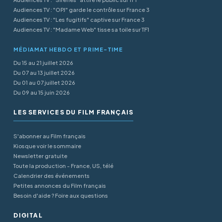
Audiences TV : "OPJ" garde le contrôle sur France 3
Audiences TV : "Les fugitifs" captive sur France 3
Audiences TV : "Madame Web" tisse sa toile sur TF1
MÉDIAMAT HEBDO ET PRIME-TIME
Du 15 au 21 juillet 2026
Du 07 au 13 juillet 2026
Du 01 au 07 juillet 2026
Du 09 au 15 juin 2026
LES SERVICES DU FILM FRANÇAIS
S'abonner au Film français
Kiosque voir le sommaire
Newsletter gratuite
Toute la production - France, US, télé
Calendrier des événements
Petites annonces du Film français
Besoin d'aide ? Foire aux questions
DIGITAL