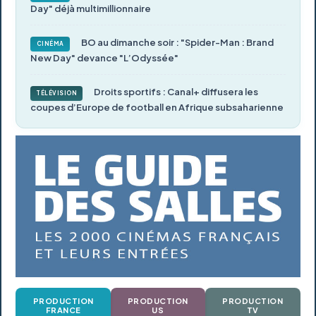
Day" déjà multimillionnaire
BO au dimanche soir : "Spider-Man : Brand
CINÉMA
New Day" devance "L’Odyssée"
Droits sportifs : Canal+ diffusera les
TÉLÉVISION
coupes d’Europe de football en Afrique subsaharienne
PRODUCTION
PRODUCTION
PRODUCTION
FRANCE
US
TV