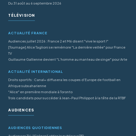
Du 31 août au 6 septembre 2026
TÉLÉVISION
ACTUALITÉ FRANCE
Audiences juillet 2026 : France 2 et M6 disent "vive le sport !"
[Tournage] Alice Taglioni se remémore "La dernière veillée" pour France
TV
Guillaume Gallienne devient "L’homme au manteau de singe" pour Arte
ACTUALITÉ INTERNATIONAL
Droits sportifs : Canal+ diffusera les coupes d’Europe de football en
Afrique subsaharienne
"Alice" en première mondiale à Toronto
Trois candidats pour succéder à Jean-Paul Philippot à la tête de la RTBF
AUDIENCES
AUDIENCES QUOTIDIENNES
Audiences TV : "Sirènes" attire le public sur TF1