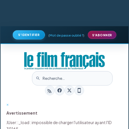
S'IDENTIFIER
(
Mot de passe oublié ?
)
S'ABONNER
×
Avertissement
JUser::_load : impossible de charger l'utilisateur ayant l'ID
39165