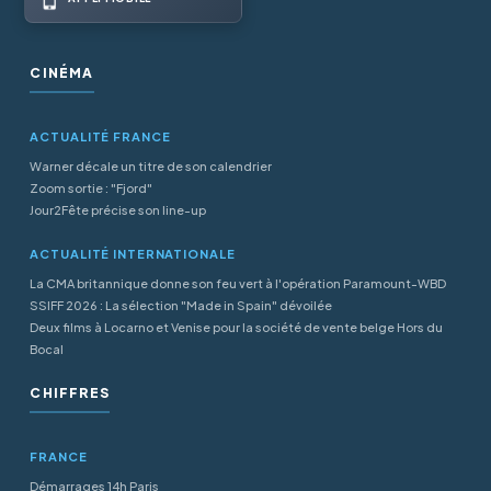
CINÉMA
ACTUALITÉ FRANCE
Warner décale un titre de son calendrier
Zoom sortie : "Fjord"
Jour2Fête précise son line-up
ACTUALITÉ INTERNATIONALE
La CMA britannique donne son feu vert à l'opération Paramount-WBD
SSIFF 2026 : La sélection "Made in Spain" dévoilée
Deux films à Locarno et Venise pour la société de vente belge Hors du
Bocal
CHIFFRES
FRANCE
Démarrages 14h Paris