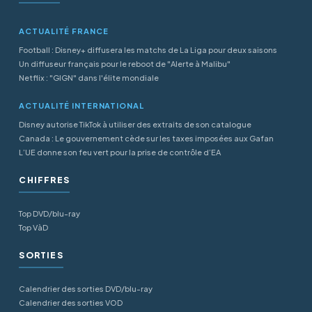
ACTUALITÉ FRANCE
Football : Disney+ diffusera les matchs de La Liga pour deux saisons
Un diffuseur français pour le reboot de "Alerte à Malibu"
Netflix : "GIGN" dans l'élite mondiale
ACTUALITÉ INTERNATIONAL
Disney autorise TikTok à utiliser des extraits de son catalogue
Canada : Le gouvernement cède sur les taxes imposées aux Gafan
L’UE donne son feu vert pour la prise de contrôle d’EA
CHIFFRES
Top DVD/blu-ray
Top VàD
SORTIES
Calendrier des sorties DVD/blu-ray
Calendrier des sorties VOD