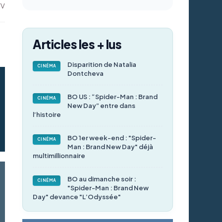
TV
Articles les + lus
Disparition de Natalia
CINÉMA
Dontcheva
BO US : “Spider-Man : Brand
CINÉMA
New Day” entre dans
l’histoire
BO 1er week-end : "Spider-
CINÉMA
Man : Brand New Day" déjà
multimillionnaire
BO au dimanche soir :
CINÉMA
"Spider-Man : Brand New
Day" devance "L’Odyssée"