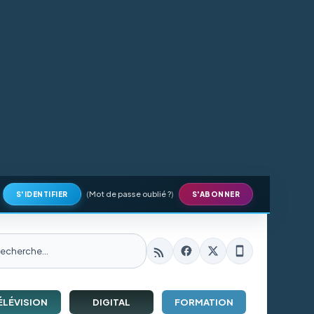
(
Mot de passe oublié ?
)
S'IDENTIFIER
S'ABONNER
ÉLÉVISION
DIGITAL
FORMATION