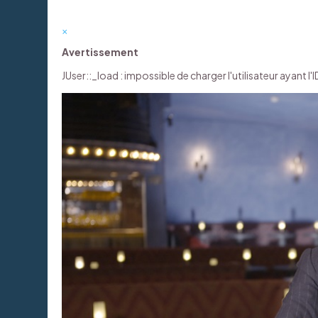
×
Avertissement
JUser::_load : impossible de charger l'utilisateur ayant l