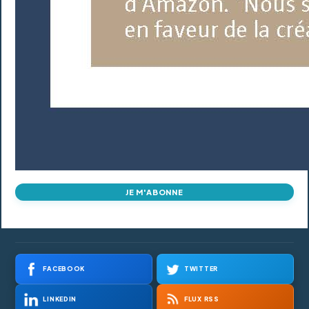
JE M'ABONNE
FACEBOOK
TWITTER
LINKEDIN
FLUX RSS