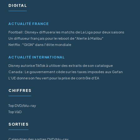
DIGITAL
ACTUALITÉ FRANCE
Football : Disney+ diffusera les matchs de La Liga pour deux saisons
Un diffuseur français pour le reboot de "Alerte à Malibu"
Netflix : "GIGN" dans l'élite mondiale
ACTUALITÉ INTERNATIONAL
Disney autorise TikTok à utiliser des extraits de son catalogue
Canada : Le gouvernement cède sur les taxes imposées aux Gafan
L’UE donne son feu vert pour la prise de contrôle d’EA
CHIFFRES
Top DVD/blu-ray
Top VàD
SORTIES
Calendrier des sorties DVD/blu-ray