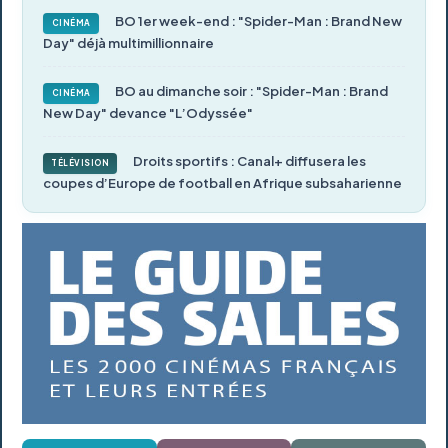
BO 1er week-end : "Spider-Man : Brand New
CINÉMA
Day" déjà multimillionnaire
BO au dimanche soir : "Spider-Man : Brand
CINÉMA
New Day" devance "L’Odyssée"
Droits sportifs : Canal+ diffusera les
TÉLÉVISION
coupes d’Europe de football en Afrique subsaharienne