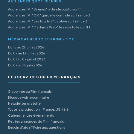
AUDIENCES QUOTIDIENNES
Audiences TV : "Sirènes" attire le public sur TF1
Audiences TV : "OPJ" garde le contrôle sur France 3
Audiences TV : "Les fugitifs" captive sur France 3
Audiences TV : "Madame Web" tisse sa toile sur TF1
MÉDIAMAT HEBDO ET PRIME-TIME
Du 15 au 21 juillet 2026
Du 07 au 13 juillet 2026
Du 01 au 07 juillet 2026
Du 09 au 15 juin 2026
LES SERVICES DU FILM FRANÇAIS
S'abonner au Film français
Kiosque voir le sommaire
Newsletter gratuite
Toute la production - France, US, télé
Calendrier des événements
Petites annonces du Film français
Besoin d'aide ? Foire aux questions