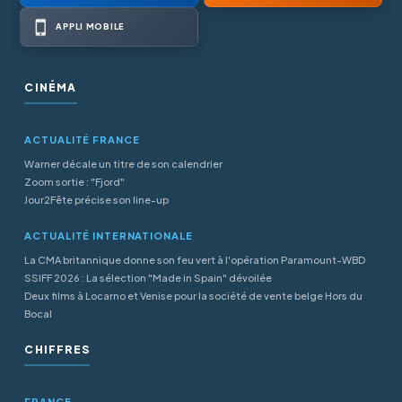
APPLI MOBILE
CINÉMA
ACTUALITÉ FRANCE
Warner décale un titre de son calendrier
Zoom sortie : "Fjord"
Jour2Fête précise son line-up
ACTUALITÉ INTERNATIONALE
La CMA britannique donne son feu vert à l'opération Paramount-WBD
SSIFF 2026 : La sélection "Made in Spain" dévoilée
Deux films à Locarno et Venise pour la société de vente belge Hors du
Bocal
CHIFFRES
FRANCE