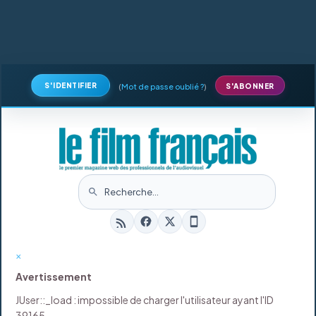
S'IDENTIFIER
(
Mot de passe oublié ?
)
S'ABONNER
×
Avertissement
JUser::_load : impossible de charger l'utilisateur ayant l'ID
39165