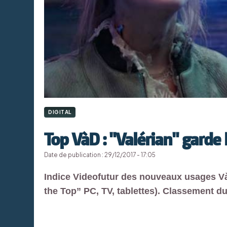
DIGITAL
Top VàD : "Valérian" garde 
Date de publication : 29/12/2017 - 17:05
Indice Videofutur des nouveaux usages Và
the Top” PC, TV, tablettes). Classement d