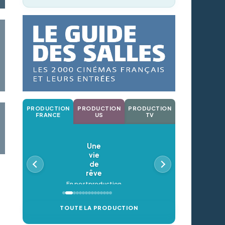
PRODUCTION
PRODUCTION
PRODUCTION
FRANCE
US
TV
Une
O
vie
En pos
de
rêve
En postproduction
TOUTE LA PRODUCTION