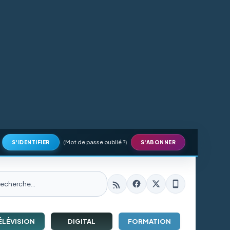
(
Mot de passe oublié ?
)
S'IDENTIFIER
S'ABONNER
ÉLÉVISION
DIGITAL
FORMATION