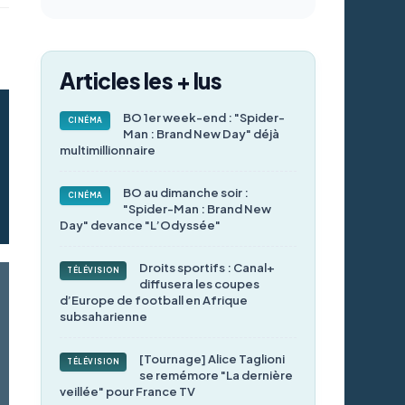
Articles les + lus
BO 1er week-end : "Spider-
CINÉMA
Man : Brand New Day" déjà
multimillionnaire
BO au dimanche soir :
CINÉMA
"Spider-Man : Brand New
Day" devance "L’Odyssée"
Droits sportifs : Canal+
TÉLÉVISION
diffusera les coupes
d’Europe de football en Afrique
subsaharienne
[Tournage] Alice Taglioni
TÉLÉVISION
se remémore "La dernière
veillée" pour France TV