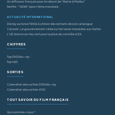
Un diffuseur français pour le reboot de "Alerte à Malibu"
Netflix : "GIGN" dans l'élite mondiale
ACTUALITÉ INTERNATIONAL
Disney autorise TikTok à utiliser des extraits de son catalogue
Canada : Le gouvernement cède sur les taxes imposées aux Gafan
L’UE donne son feu vert pour la prise de contrôle d’EA
CHIFFRES
Top DVD/blu-ray
Top VàD
SORTIES
Calendrier des sorties DVD/blu-ray
Calendrier des sorties VOD
TOUT SAVOIR DU FILM FRANÇAIS
Qui sommes-nous ?