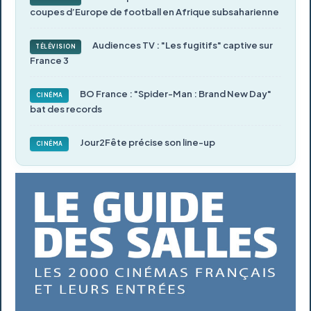
coupes d’Europe de football en Afrique subsaharienne
Audiences TV : "Les fugitifs" captive sur
TÉLÉVISION
France 3
BO France : "Spider-Man : Brand New Day"
CINÉMA
bat des records
Jour2Fête précise son line-up
CINÉMA