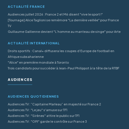
ACTUALITÉ FRANCE
Audiences juillet 2026 : France 2 et M6 disent "vive le sport !"
[Tournage] Alice Taglioni se remémore "La dernière veillée" pour France
TV
Guillaume Gallienne devient "L’homme au manteau de singe" pour Arte
ACTUALITÉ INTERNATIONAL
Droits sportifs : Canal+ diffusera les coupes d’Europe de football en
Afrique subsaharienne
"Alice" en première mondiale à Toronto
Trois candidats pour succéder à Jean-Paul Philippot à la tête de la RTBF
AUDIENCES
AUDIENCES QUOTIDIENNES
Audiences TV : “Capitaine Marleau” en majesté sur France 2
Audiences TV : "Le jeu" s'amuse sur TF1
Audiences TV : "Sirènes" attire le public sur TF1
Audiences TV : "OPJ" garde le contrôle sur France 3