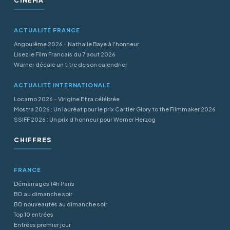
CINÉMA
ACTUALITÉ FRANCE
Angoulême 2026 - Nathalie Baye à l'honneur
Lisez le Film Francais du 7 aout 2026
Warner décale un titre de son calendrier
ACTUALITÉ INTERNATIONALE
Locarno 2026 - Virigine Efira célébrée
Mostra 2026 : Un lauréat pour le prix Cartier Glory to the Filmmaker 2026
SSIFF 2026 : Un prix d’honneur pour Werner Herzog
CHIFFRES
FRANCE
Démarrages 14h Paris
BO au dimanche soir
BO nouveautés au dimanche soir
Top 10 entrées
Entrées premier jour