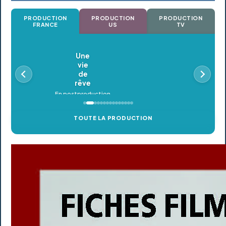
PRODUCTION
PRODUCTION
PRODUCTION
FRANCE
US
TV
Oldeupe
En postproduction
TOUTE LA PRODUCTION