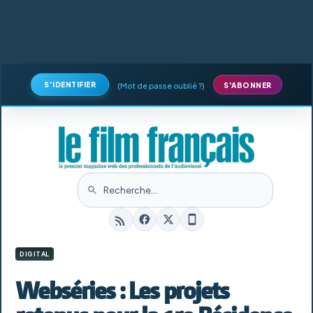
S'IDENTIFIER
(
Mot de passe oublié ?
)
S'ABONNER
DIGITAL
Webséries : Les projets