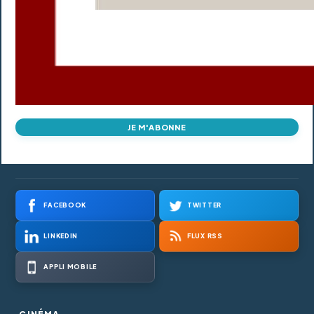
JE M'ABONNE
FACEBOOK
TWITTER
LINKEDIN
FLUX RSS
APPLI MOBILE