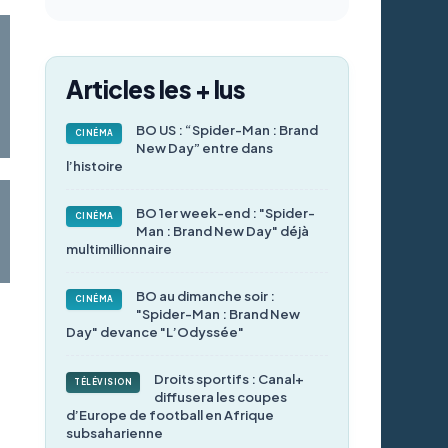
Articles les + lus
BO US : “Spider-Man : Brand
CINÉMA
New Day” entre dans
l’histoire
BO 1er week-end : "Spider-
CINÉMA
Man : Brand New Day" déjà
multimillionnaire
BO au dimanche soir :
CINÉMA
"Spider-Man : Brand New
Day" devance "L’Odyssée"
Droits sportifs : Canal+
TÉLÉVISION
diffusera les coupes
d’Europe de football en Afrique
subsaharienne