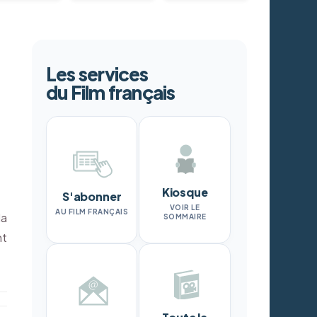
Les services
du Film français
Kiosque
S'abonner
VOIR LE
AU FILM FRANÇAIS
la
SOMMAIRE
nt