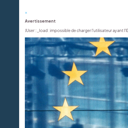
×
Avertissement
JUser::_load : impossible de charger l'utilisateur ayant l'I