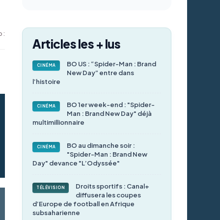
 :
Articles les + lus
BO US : “Spider-Man : Brand
CINÉMA
New Day” entre dans
l’histoire
BO 1er week-end : "Spider-
CINÉMA
Man : Brand New Day" déjà
multimillionnaire
BO au dimanche soir :
CINÉMA
"Spider-Man : Brand New
Day" devance "L’Odyssée"
Droits sportifs : Canal+
TÉLÉVISION
diffusera les coupes
d’Europe de football en Afrique
subsaharienne