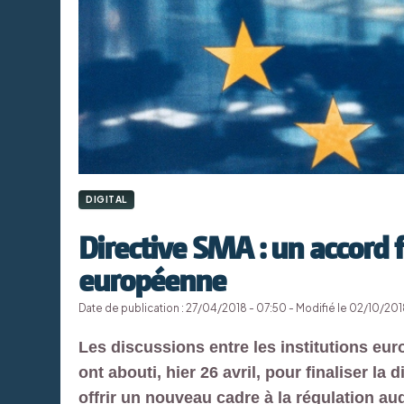
DIGITAL
Directive SMA : un accord f
européenne
Date de publication : 27/04/2018 - 07:50 - Modifié le 02/10/2018
Les discussions entre les institutions eu
ont abouti, hier 26 avril, pour finaliser l
offrir un nouveau cadre à la régulation a