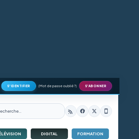
(
Mot de passe oublié ?
)
S'IDENTIFIER
S'ABONNER
ÉLÉVISION
DIGITAL
FORMATION