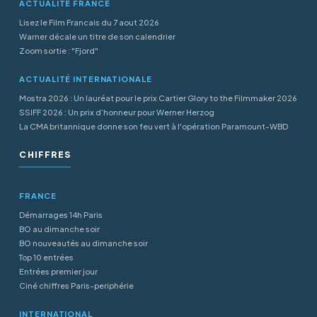
ACTUALITÉ FRANCE
Lisez le Film Francais du 7 aout 2026
Warner décale un titre de son calendrier
Zoom sortie : "Fjord"
ACTUALITÉ INTERNATIONALE
Mostra 2026 : Un lauréat pour le prix Cartier Glory to the Filmmaker 2026
SSIFF 2026 : Un prix d’honneur pour Werner Herzog
La CMA britannique donne son feu vert à l'opération Paramount-WBD
CHIFFRES
FRANCE
Démarrages 14h Paris
BO au dimanche soir
BO nouveautés au dimanche soir
Top 10 entrées
Entrées premier jour
Ciné chiffres Paris-periphérie
INTERNATIONAL