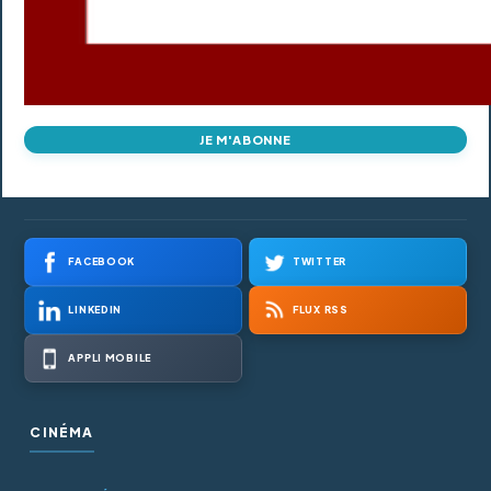
JE M'ABONNE
FACEBOOK
TWITTER
LINKEDIN
FLUX RSS
APPLI MOBILE
CINÉMA