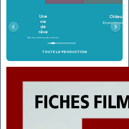
Oldeupe
En postproduction
TOUTE LA PRODUCTION