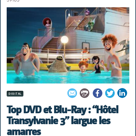
DIGITAL
Top DVD et Blu-Ray : “Hôtel
Transylvanie 3” largue les
amarres