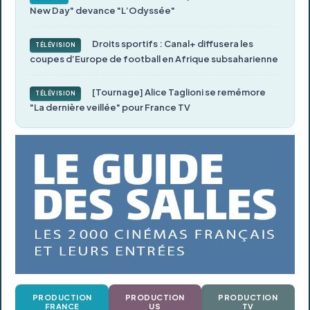
New Day" devance "L’Odyssée"
Droits sportifs : Canal+ diffusera les
TÉLÉVISION
coupes d’Europe de football en Afrique subsaharienne
[Tournage] Alice Taglioni se remémore
TÉLÉVISION
"La dernière veillée" pour France TV
PRODUCTION
PRODUCTION
PRODUCTION
FRANCE
US
TV