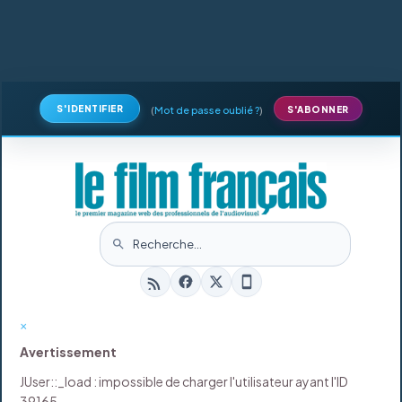
S'IDENTIFIER
(
Mot de passe oublié ?
)
S'ABONNER
×
Avertissement
JUser::_load : impossible de charger l'utilisateur ayant l'ID
39165