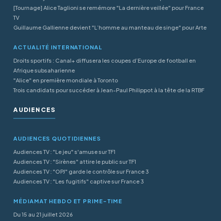
[Tournage] Alice Taglioni se remémore "La dernière veillée" pour France
TV
Guillaume Gallienne devient "L’homme au manteau de singe" pour Arte
ACTUALITÉ INTERNATIONAL
Droits sportifs : Canal+ diffusera les coupes d’Europe de football en
Afrique subsaharienne
"Alice" en première mondiale à Toronto
Trois candidats pour succéder à Jean-Paul Philippot à la tête de la RTBF
AUDIENCES
AUDIENCES QUOTIDIENNES
Audiences TV : "Le jeu" s'amuse sur TF1
Audiences TV : "Sirènes" attire le public sur TF1
Audiences TV : "OPJ" garde le contrôle sur France 3
Audiences TV : "Les fugitifs" captive sur France 3
MÉDIAMAT HEBDO ET PRIME-TIME
Du 15 au 21 juillet 2026