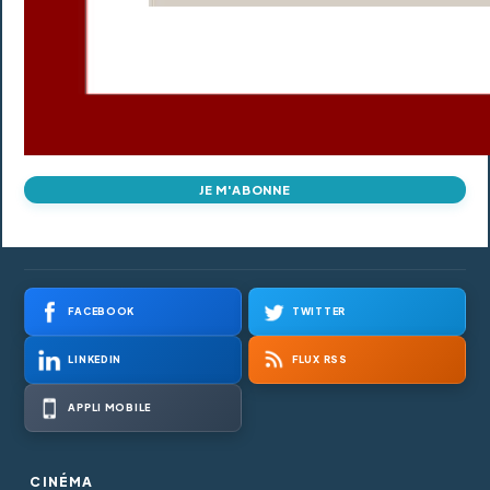
JE M'ABONNE
FACEBOOK
TWITTER
LINKEDIN
FLUX RSS
APPLI MOBILE
CINÉMA