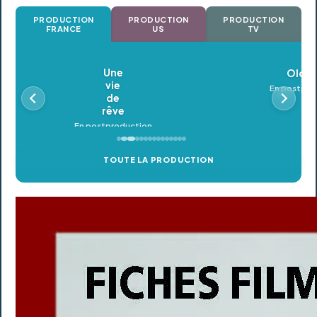
PRODUCTION
PRODUCTION
PRODUCTION
FRANCE
US
TV
Oldeupe
En postproduction
TOUTE LA PRODUCTION