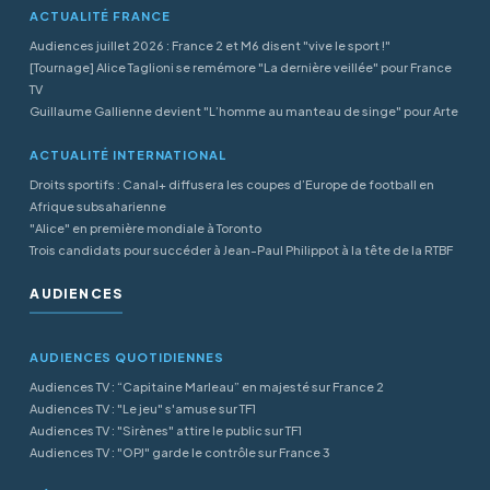
ACTUALITÉ FRANCE
Audiences juillet 2026 : France 2 et M6 disent "vive le sport !"
[Tournage] Alice Taglioni se remémore "La dernière veillée" pour France
TV
Guillaume Gallienne devient "L’homme au manteau de singe" pour Arte
ACTUALITÉ INTERNATIONAL
Droits sportifs : Canal+ diffusera les coupes d’Europe de football en
Afrique subsaharienne
"Alice" en première mondiale à Toronto
Trois candidats pour succéder à Jean-Paul Philippot à la tête de la RTBF
AUDIENCES
AUDIENCES QUOTIDIENNES
Audiences TV : “Capitaine Marleau” en majesté sur France 2
Audiences TV : "Le jeu" s'amuse sur TF1
Audiences TV : "Sirènes" attire le public sur TF1
Audiences TV : "OPJ" garde le contrôle sur France 3