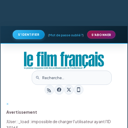
S'IDENTIFIER
(
Mot de passe oublié ?
)
S'ABONNER
×
Avertissement
JUser::_load : impossible de charger l'utilisateur ayant l'ID
39165