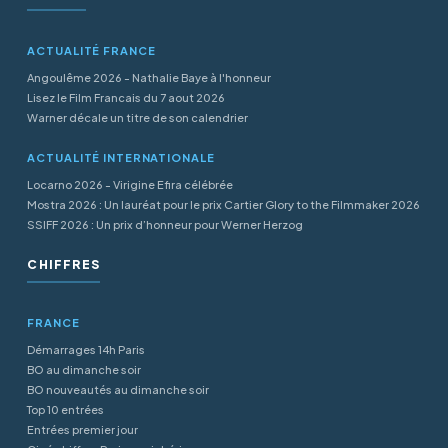
ACTUALITÉ FRANCE
Angoulême 2026 - Nathalie Baye à l'honneur
Lisez le Film Francais du 7 aout 2026
Warner décale un titre de son calendrier
ACTUALITÉ INTERNATIONALE
Locarno 2026 - Virigine Efira célébrée
Mostra 2026 : Un lauréat pour le prix Cartier Glory to the Filmmaker 2026
SSIFF 2026 : Un prix d’honneur pour Werner Herzog
CHIFFRES
FRANCE
Démarrages 14h Paris
BO au dimanche soir
BO nouveautés au dimanche soir
Top 10 entrées
Entrées premier jour