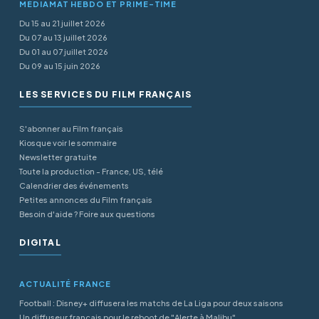
MÉDIAMAT HEBDO ET PRIME-TIME
Du 15 au 21 juillet 2026
Du 07 au 13 juillet 2026
Du 01 au 07 juillet 2026
Du 09 au 15 juin 2026
LES SERVICES DU FILM FRANÇAIS
S'abonner au Film français
Kiosque voir le sommaire
Newsletter gratuite
Toute la production - France, US, télé
Calendrier des événements
Petites annonces du Film français
Besoin d'aide ? Foire aux questions
DIGITAL
ACTUALITÉ FRANCE
Football : Disney+ diffusera les matchs de La Liga pour deux saisons
Un diffuseur français pour le reboot de "Alerte à Malibu"