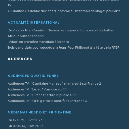
TV
Guillaume Gallienne devient "L’homme au manteau de singe" pour Arte
ACTUALITÉ INTERNATIONAL
Droits sportifs : Canal+ diffusera les coupes d’Europe de football en
Afrique subsaharienne
"Alice" en première mondiale à Toronto
Trois candidats pour succéder à Jean-Paul Philippot à la tête de la RTBF
AUDIENCES
AUDIENCES QUOTIDIENNES
Audiences TV : “Capitaine Marleau” en majesté sur France 2
Audiences TV : "Le jeu" s'amuse sur TF1
Audiences TV : "Sirènes" attire le public sur TF1
Audiences TV : "OPJ" garde le contrôle sur France 3
MÉDIAMAT HEBDO ET PRIME-TIME
Du 15 au 21 juillet 2026
Du 07 au 13 juillet 2026