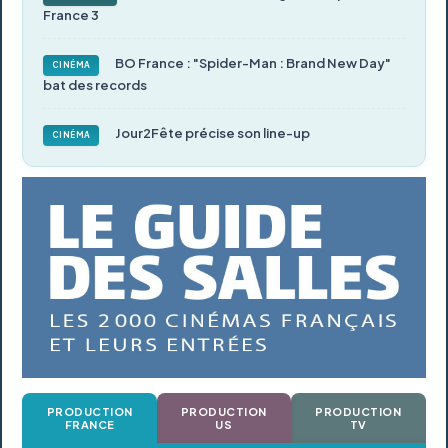
France 3
BO France : "Spider-Man : Brand New Day"
CINÉMA
bat des records
Jour2Fête précise son line-up
CINÉMA
PRODUCTION
PRODUCTION
PRODUCTION
FRANCE
US
TV