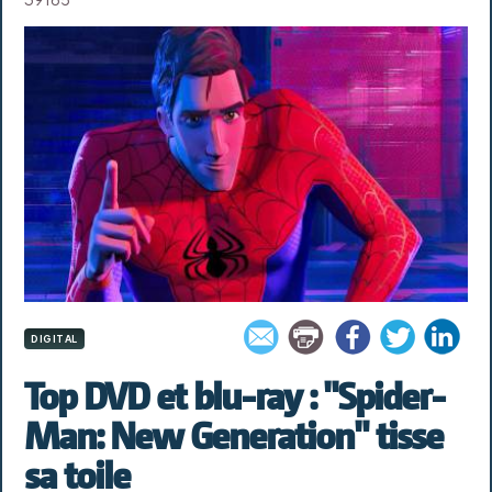
DIGITAL
Top DVD et blu-ray : "Spider-
Man: New Generation" tisse
sa toile