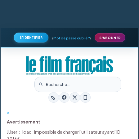
S'IDENTIFIER
(
Mot de passe oublié ?
)
S'ABONNER
×
Avertissement
JUser::_load : impossible de charger l'utilisateur ayant l'ID
39165