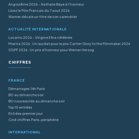
Angoulême 2026 - Nathalie Baye à l'honneur
Lisez le Film Francais du 7 aout 2026
Warner décale un titre de son calendrier
ACTUALITÉ INTERNATIONALE
Locarno 2026 - Virigine Efira célébrée
Mostra 2026 : Un lauréat pour le prix Cartier Glory to the Filmmaker 2026
SSIFF 2026 : Un prix d’honneur pour Werner Herzog
CHIFFRES
FRANCE
Démarrages 14h Paris
BO au dimanche soir
BO nouveautés au dimanche soir
Top 10 entrées
Entrées premier jour
Ciné chiffres Paris-periphérie
INTERNATIONAL