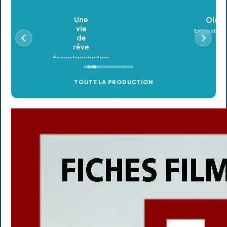
Oldeupe
En postproduction
TOUTE LA PRODUCTION