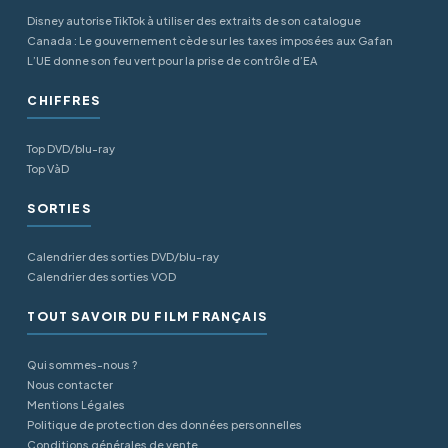
Disney autorise TikTok à utiliser des extraits de son catalogue
Canada : Le gouvernement cède sur les taxes imposées aux Gafan
L’UE donne son feu vert pour la prise de contrôle d’EA
CHIFFRES
Top DVD/blu-ray
Top VàD
SORTIES
Calendrier des sorties DVD/blu-ray
Calendrier des sorties VOD
TOUT SAVOIR DU FILM FRANÇAIS
Qui sommes-nous ?
Nous contacter
Mentions Légales
Politique de protection des données personnelles
Conditions générales de vente