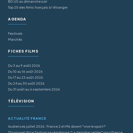
BO US au dimanche soir
Top 20 des films français à l’étranger
AGENDA
Festivals
Marchés
FICHES FILMS
Du 3 au 9 août 2026
Du 10 au 16 août 2026
Du 17 au 23 août 2026
Du 24 au 30 août 2026
Du 31 août au 6 septembre 2026
TÉLÉVISION
ACTUALITÉ FRANCE
Audiences juillet 2026 : France 2 et M6 disent "vive le sport !"
[Tournage] Alice Taglioni se remémore "La dernière veillée" pour France