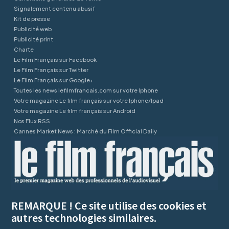
Signalement contenu abusif
Kit de presse
Publicité web
Publicité print
Charte
Le Film Français sur Facebook
Le Film Français sur Twitter
Le Film Français sur Google+
Toutes les news lefilmfrancais.com sur votre Iphone
Votre magazine Le film français sur votre Iphone/Ipad
Votre magazine Le film français sur Android
Nos Flux RSS
Cannes Market News : Marché du Film Official Daily
REMARQUE ! Ce site utilise des cookies et
autres technologies similaires.