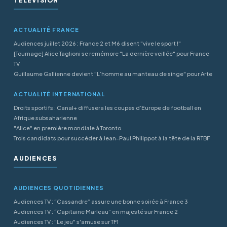
TÉLÉVISION
ACTUALITÉ FRANCE
Audiences juillet 2026 : France 2 et M6 disent "vive le sport !"
[Tournage] Alice Taglioni se remémore "La dernière veillée" pour France
TV
Guillaume Gallienne devient "L’homme au manteau de singe" pour Arte
ACTUALITÉ INTERNATIONAL
Droits sportifs : Canal+ diffusera les coupes d’Europe de football en
Afrique subsaharienne
"Alice" en première mondiale à Toronto
Trois candidats pour succéder à Jean-Paul Philippot à la tête de la RTBF
AUDIENCES
AUDIENCES QUOTIDIENNES
Audiences TV : “Cassandre” assure une bonne soirée à France 3
Audiences TV : “Capitaine Marleau” en majesté sur France 2
Audiences TV : "Le jeu" s'amuse sur TF1