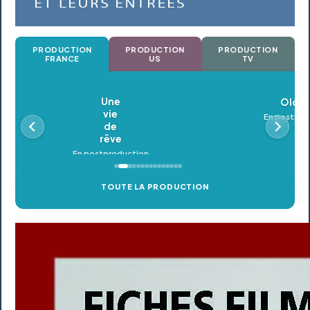
PRODUCTION
PRODUCTION
PRODUCTION
FRANCE
US
TV
Oldeupe
En postproduction
TOUTE LA PRODUCTION