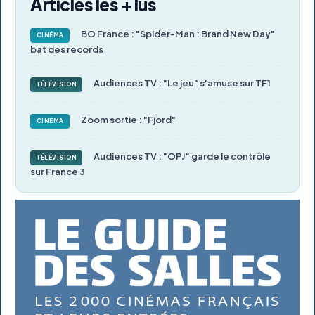
Articles les + lus
BO France : "Spider-Man : Brand New Day"
CINÉMA
bat des records
Audiences TV : "Le jeu" s'amuse sur TF1
TÉLÉVISION
Zoom sortie : "Fjord"
CINÉMA
Audiences TV : "OPJ" garde le contrôle
TÉLÉVISION
sur France 3