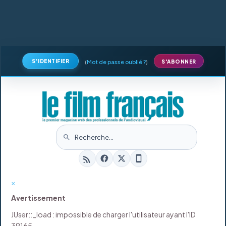
S'IDENTIFIER
(
Mot de passe oublié ?
)
S'ABONNER
×
Avertissement
JUser::_load : impossible de charger l'utilisateur ayant l'ID
39165