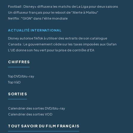
Football : Disney+ diffusera les matchs de La Liga pour deux saisons
Un diffuseur français pour le reboot de "Alerte à Malibu"
Netflix : "GIGN" dans l'élite mondiale
ACTUALITÉ INTERNATIONAL
Disney autorise TikTok à utiliser des extraits de son catalogue
Canada : Le gouvernement cède sur les taxes imposées aux Gafan
L’UE donne son feu vert pour la prise de contrôle d’EA
CHIFFRES
Top DVD/blu-ray
Top VàD
SORTIES
Calendrier des sorties DVD/blu-ray
Calendrier des sorties VOD
TOUT SAVOIR DU FILM FRANÇAIS