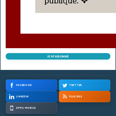
JE M'ABONNE
FACEBOOK
TWITTER
LINKEDIN
FLUX RSS
APPLI MOBILE