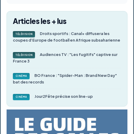
Articles les + lus
Droits sportifs : Canal+ diffusera les
TÉLÉVISION
coupes d’Europe de football en Afrique subsaharienne
Audiences TV : "Les fugitifs" captive sur
TÉLÉVISION
France 3
BO France : "Spider-Man : Brand New Day"
CINÉMA
bat des records
Jour2Fête précise son line-up
CINÉMA