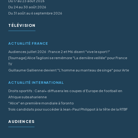
Du 17 au 23 août 2026
Du 24 au 30 août 2026
Du 31 août au 6 septembre 2026
TÉLÉVISION
ACTUALITÉ FRANCE
Audiences juillet 2026 : France 2 et M6 disent "vive le sport !"
[Tournage] Alice Taglioni se remémore "La dernière veillée" pour France
TV
Guillaume Gallienne devient "L’homme au manteau de singe" pour Arte
ACTUALITÉ INTERNATIONAL
Droits sportifs : Canal+ diffusera les coupes d’Europe de football en
Afrique subsaharienne
"Alice" en première mondiale à Toronto
Trois candidats pour succéder à Jean-Paul Philippot à la tête de la RTBF
AUDIENCES