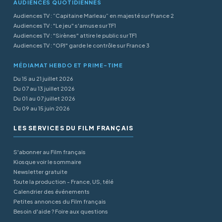
AUDIENCES QUOTIDIENNES
Audiences TV : “Capitaine Marleau” en majesté sur France 2
Audiences TV : "Le jeu" s'amuse sur TF1
Audiences TV : "Sirènes" attire le public sur TF1
Audiences TV : "OPJ" garde le contrôle sur France 3
MÉDIAMAT HEBDO ET PRIME-TIME
Du 15 au 21 juillet 2026
Du 07 au 13 juillet 2026
Du 01 au 07 juillet 2026
Du 09 au 15 juin 2026
LES SERVICES DU FILM FRANÇAIS
S'abonner au Film français
Kiosque voir le sommaire
Newsletter gratuite
Toute la production - France, US, télé
Calendrier des événements
Petites annonces du Film français
Besoin d'aide ? Foire aux questions