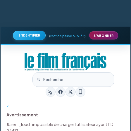
S'IDENTIFIER
(
Mot de passe oublié ?
)
S'ABONNER
×
Avertissement
JUser::_load : impossible de charger l'utilisateur ayant l'ID
24417