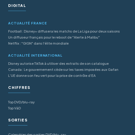
DIGITAL
ACTUALITÉ FRANCE
Football : Disney+ diffusera les matchs de La Liga pour deux saisons
Un diffuseur français pour le reboot de "Alerte à Malibu"
Netflix : "GIGN" dans l'élite mondiale
ACTUALITÉ INTERNATIONAL
Disney autorise TikTok à utiliser des extraits de son catalogue
Canada : Le gouvernement cède sur les taxes imposées aux Gafan
L’UE donne son feu vert pour la prise de contrôle d’EA
CHIFFRES
Top DVD/blu-ray
Top VàD
SORTIES
Calendrier des sorties DVD/blu-ray