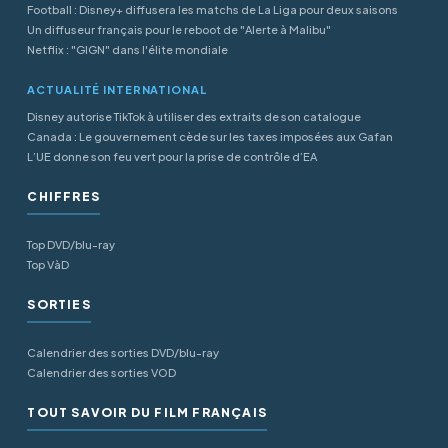
Football : Disney+ diffusera les matchs de La Liga pour deux saisons
Un diffuseur français pour le reboot de "Alerte à Malibu"
Netflix : "GIGN" dans l'élite mondiale
ACTUALITÉ INTERNATIONAL
Disney autorise TikTok à utiliser des extraits de son catalogue
Canada : Le gouvernement cède sur les taxes imposées aux Gafan
L’UE donne son feu vert pour la prise de contrôle d’EA
CHIFFRES
Top DVD/blu-ray
Top VàD
SORTIES
Calendrier des sorties DVD/blu-ray
Calendrier des sorties VOD
TOUT SAVOIR DU FILM FRANÇAIS