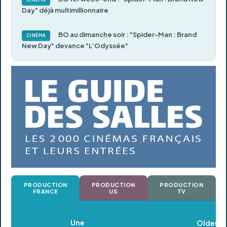
Day" déjà multimillionnaire
BO au dimanche soir : "Spider-Man : Brand
CINÉMA
New Day" devance "L’Odyssée"
PRODUCTION
PRODUCTION
PRODUCTION
FRANCE
US
TV
Oldeupe