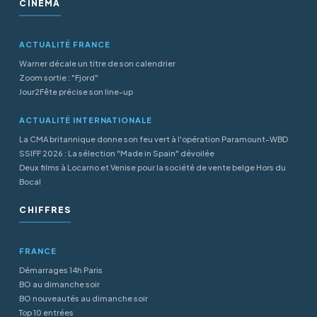
CINÉMA
ACTUALITÉ FRANCE
Warner décale un titre de son calendrier
Zoom sortie : "Fjord"
Jour2Fête précise son line-up
ACTUALITÉ INTERNATIONALE
La CMA britannique donne son feu vert à l'opération Paramount-WBD
SSIFF 2026 : La sélection "Made in Spain" dévoilée
Deux films à Locarno et Venise pour la société de vente belge Hors du
Bocal
CHIFFRES
FRANCE
Démarrages 14h Paris
BO au dimanche soir
BO nouveautés au dimanche soir
Top 10 entrées