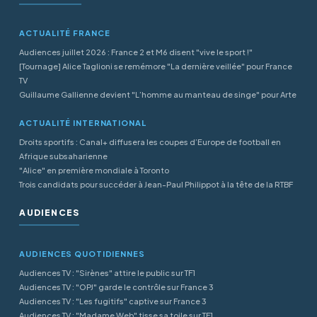
ACTUALITÉ FRANCE
Audiences juillet 2026 : France 2 et M6 disent "vive le sport !"
[Tournage] Alice Taglioni se remémore "La dernière veillée" pour France
TV
Guillaume Gallienne devient "L’homme au manteau de singe" pour Arte
ACTUALITÉ INTERNATIONAL
Droits sportifs : Canal+ diffusera les coupes d’Europe de football en
Afrique subsaharienne
"Alice" en première mondiale à Toronto
Trois candidats pour succéder à Jean-Paul Philippot à la tête de la RTBF
AUDIENCES
AUDIENCES QUOTIDIENNES
Audiences TV : "Sirènes" attire le public sur TF1
Audiences TV : "OPJ" garde le contrôle sur France 3
Audiences TV : "Les fugitifs" captive sur France 3
Audiences TV : "Madame Web" tisse sa toile sur TF1