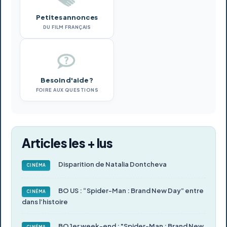
Petites annonces
DU FILM FRANÇAIS
Besoin d'aide ?
FOIRE AUX QUESTIONS
Articles les + lus
Disparition de Natalia Dontcheva
CINÉMA
BO US : “Spider-Man : Brand New Day” entre
CINÉMA
dans l’histoire
BO 1er week-end : "Spider-Man : Brand New
CINÉMA