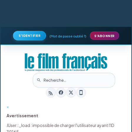
S'IDENTIFIER
(
Mot de passe oublié ?
)
S'ABONNER
×
Avertissement
JUser::_load : impossible de charger l'utilisateur ayant l'ID
39165