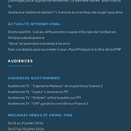
[Tournage] Alice Taglioni se remémore "La dernière veillée" pour France
TV
Guillaume Gallienne devient "L’homme au manteau de singe" pour Arte
ACTUALITÉ INTERNATIONAL
Droits sportifs : Canal+ diffusera les coupes d’Europe de football en
Afrique subsaharienne
"Alice" en première mondiale à Toronto
Trois candidats pour succéder à Jean-Paul Philippot à la tête de la RTBF
AUDIENCES
AUDIENCES QUOTIDIENNES
Audiences TV : “Capitaine Marleau” en majesté sur France 2
Audiences TV : "Le jeu" s'amuse sur TF1
Audiences TV : "Sirènes" attire le public sur TF1
Audiences TV : "OPJ" garde le contrôle sur France 3
MÉDIAMAT HEBDO ET PRIME-TIME
Du 15 au 21 juillet 2026
Du 07 au 13 juillet 2026