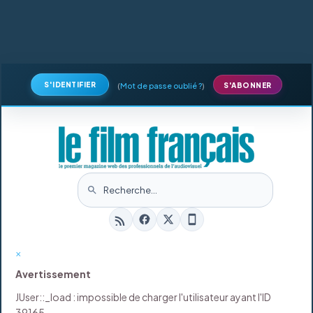
S'IDENTIFIER
(
Mot de passe oublié ?
)
S'ABONNER
×
Avertissement
JUser::_load : impossible de charger l'utilisateur ayant l'ID
39165