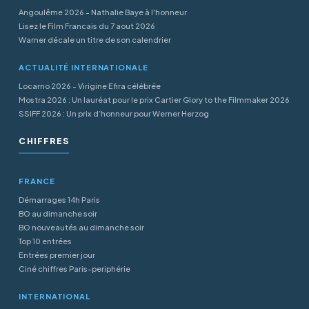
Angoulême 2026 - Nathalie Baye à l'honneur
Lisez le Film Francais du 7 aout 2026
Warner décale un titre de son calendrier
ACTUALITÉ INTERNATIONALE
Locarno 2026 - Virigine Efira célébrée
Mostra 2026 : Un lauréat pour le prix Cartier Glory to the Filmmaker 2026
SSIFF 2026 : Un prix d’honneur pour Werner Herzog
CHIFFRES
FRANCE
Démarrages 14h Paris
BO au dimanche soir
BO nouveautés au dimanche soir
Top 10 entrées
Entrées premier jour
Ciné chiffres Paris-periphérie
INTERNATIONAL