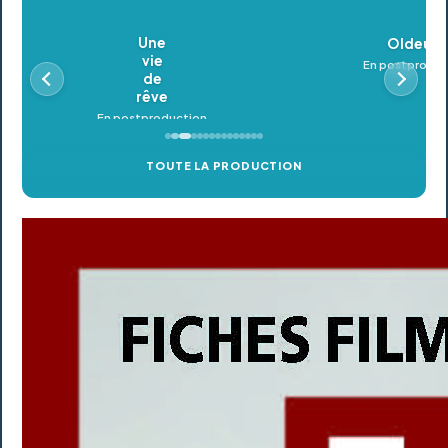
Oldeupe
En postproduction
TOUTE LA PRODUCTION