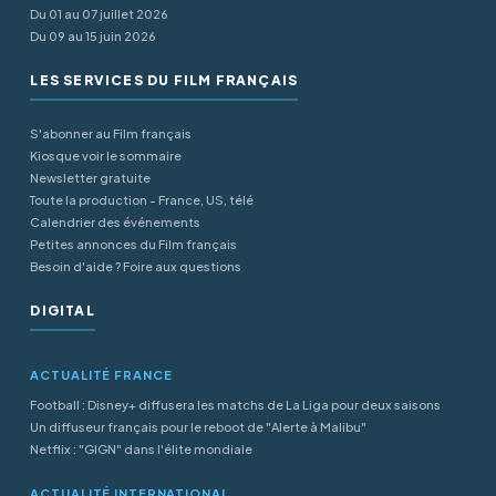
Du 01 au 07 juillet 2026
Du 09 au 15 juin 2026
LES SERVICES DU FILM FRANÇAIS
S'abonner au Film français
Kiosque voir le sommaire
Newsletter gratuite
Toute la production - France, US, télé
Calendrier des événements
Petites annonces du Film français
Besoin d'aide ? Foire aux questions
DIGITAL
ACTUALITÉ FRANCE
Football : Disney+ diffusera les matchs de La Liga pour deux saisons
Un diffuseur français pour le reboot de "Alerte à Malibu"
Netflix : "GIGN" dans l'élite mondiale
ACTUALITÉ INTERNATIONAL