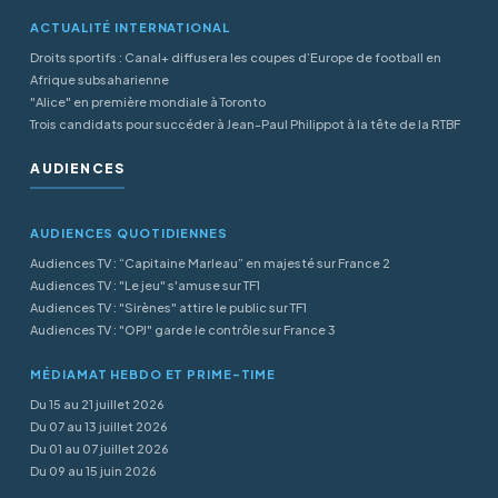
ACTUALITÉ INTERNATIONAL
Droits sportifs : Canal+ diffusera les coupes d’Europe de football en
Afrique subsaharienne
"Alice" en première mondiale à Toronto
Trois candidats pour succéder à Jean-Paul Philippot à la tête de la RTBF
AUDIENCES
AUDIENCES QUOTIDIENNES
Audiences TV : “Capitaine Marleau” en majesté sur France 2
Audiences TV : "Le jeu" s'amuse sur TF1
Audiences TV : "Sirènes" attire le public sur TF1
Audiences TV : "OPJ" garde le contrôle sur France 3
MÉDIAMAT HEBDO ET PRIME-TIME
Du 15 au 21 juillet 2026
Du 07 au 13 juillet 2026
Du 01 au 07 juillet 2026
Du 09 au 15 juin 2026