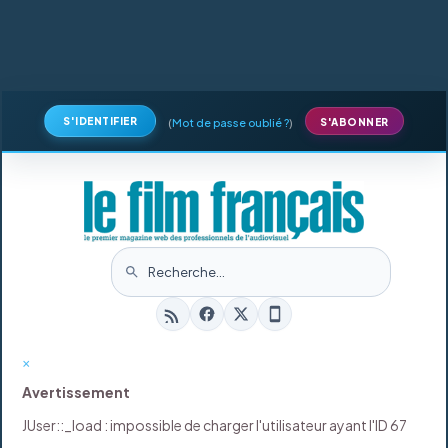
S'IDENTIFIER
(
Mot de passe oublié ?
)
S'ABONNER
×
Avertissement
JUser::_load : impossible de charger l'utilisateur ayant l'ID 67