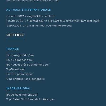
Warner décale un titre de son calendrier
ACTUALITÉ INTERNATIONALE
Locarno 2026 - Virigine Efira célébrée
Mostra 2026 : Un lauréat pour le prix Cartier Glory to the Filmmaker 2026
SSIFF 2026 : Un prix d’honneur pour Werner Herzog
CHIFFRES
FRANCE
Démarrages 14h Paris
BO au dimanche soir
BO nouveautés au dimanche soir
Top 10 entrées
Entrées premier jour
Ciné chiffres Paris-periphérie
INTERNATIONAL
BO US au dimanche soir
Top 20 des films français à l’étranger