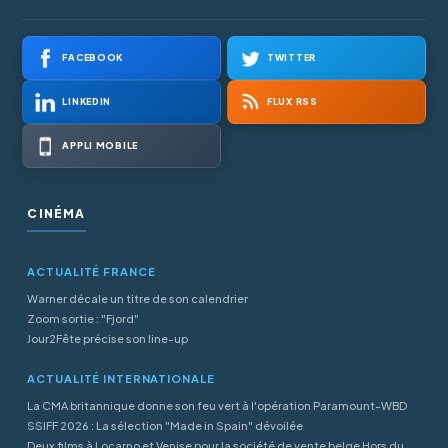
FACEBOOK
TWITTER
LINKEDIN
FLUX RSS
APPLI MOBILE
CINÉMA
ACTUALITÉ FRANCE
Warner décale un titre de son calendrier
Zoom sortie : "Fjord"
Jour2Fête précise son line-up
ACTUALITÉ INTERNATIONALE
La CMA britannique donne son feu vert à l'opération Paramount-WBD
SSIFF 2026 : La sélection "Made in Spain" dévoilée
Deux films à Locarno et Venise pour la société de vente belge Hors du