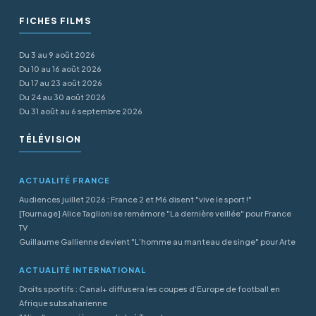
FICHES FILMS
Du 3 au 9 août 2026
Du 10 au 16 août 2026
Du 17 au 23 août 2026
Du 24 au 30 août 2026
Du 31 août au 6 septembre 2026
TÉLÉVISION
ACTUALITÉ FRANCE
Audiences juillet 2026 : France 2 et M6 disent "vive le sport !"
[Tournage] Alice Taglioni se remémore "La dernière veillée" pour France
TV
Guillaume Gallienne devient "L’homme au manteau de singe" pour Arte
ACTUALITÉ INTERNATIONAL
Droits sportifs : Canal+ diffusera les coupes d’Europe de football en
Afrique subsaharienne