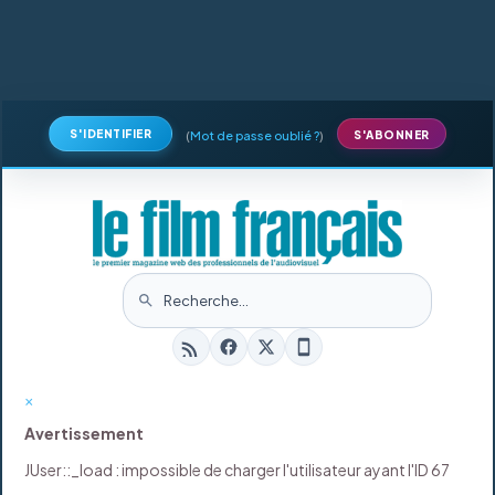
S'IDENTIFIER
(
Mot de passe oublié ?
)
S'ABONNER
×
Avertissement
JUser::_load : impossible de charger l'utilisateur ayant l'ID 67