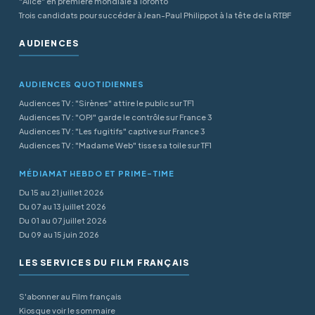
"Alice" en première mondiale à Toronto
Trois candidats pour succéder à Jean-Paul Philippot à la tête de la RTBF
AUDIENCES
AUDIENCES QUOTIDIENNES
Audiences TV : "Sirènes" attire le public sur TF1
Audiences TV : "OPJ" garde le contrôle sur France 3
Audiences TV : "Les fugitifs" captive sur France 3
Audiences TV : "Madame Web" tisse sa toile sur TF1
MÉDIAMAT HEBDO ET PRIME-TIME
Du 15 au 21 juillet 2026
Du 07 au 13 juillet 2026
Du 01 au 07 juillet 2026
Du 09 au 15 juin 2026
LES SERVICES DU FILM FRANÇAIS
S'abonner au Film français
Kiosque voir le sommaire