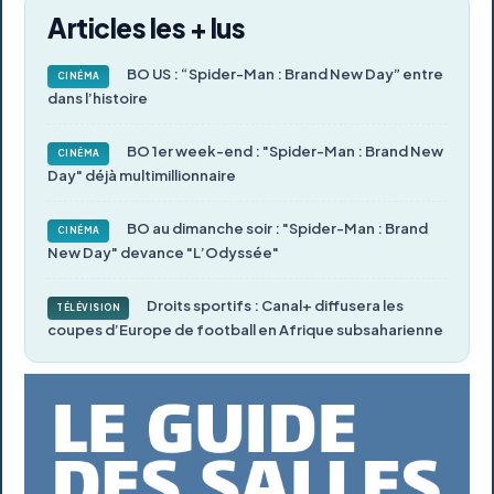
Articles les + lus
BO US : “Spider-Man : Brand New Day” entre
CINÉMA
dans l’histoire
BO 1er week-end : "Spider-Man : Brand New
CINÉMA
Day" déjà multimillionnaire
BO au dimanche soir : "Spider-Man : Brand
CINÉMA
New Day" devance "L’Odyssée"
Droits sportifs : Canal+ diffusera les
TÉLÉVISION
coupes d’Europe de football en Afrique subsaharienne