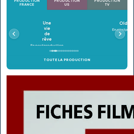
PRODUCTION
PRODUCTION
PRODUCTION
FRANCE
US
TV
Oldeupe
En postproduction
TOUTE LA PRODUCTION