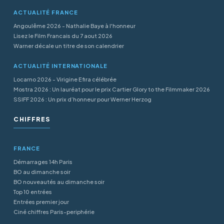
ACTUALITÉ FRANCE
Angoulême 2026 - Nathalie Baye à l'honneur
Lisez le Film Francais du 7 aout 2026
Warner décale un titre de son calendrier
ACTUALITÉ INTERNATIONALE
Locarno 2026 - Virigine Efira célébrée
Mostra 2026 : Un lauréat pour le prix Cartier Glory to the Filmmaker 2026
SSIFF 2026 : Un prix d’honneur pour Werner Herzog
CHIFFRES
FRANCE
Démarrages 14h Paris
BO au dimanche soir
BO nouveautés au dimanche soir
Top 10 entrées
Entrées premier jour
Ciné chiffres Paris-periphérie