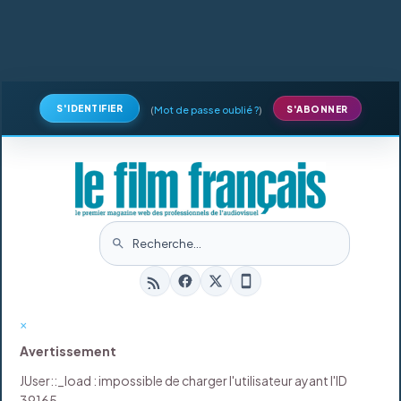
S'IDENTIFIER
(
Mot de passe oublié ?
)
S'ABONNER
×
Avertissement
JUser::_load : impossible de charger l'utilisateur ayant l'ID
39165