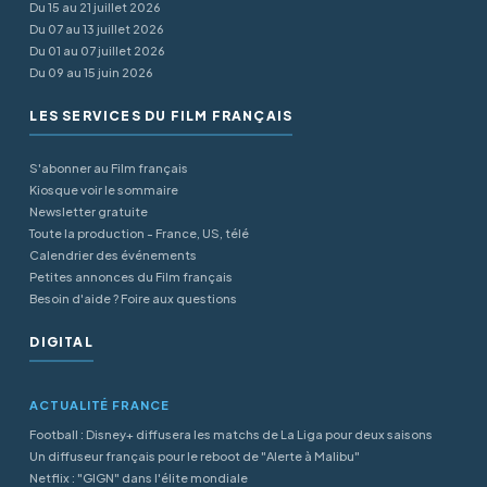
Du 15 au 21 juillet 2026
Du 07 au 13 juillet 2026
Du 01 au 07 juillet 2026
Du 09 au 15 juin 2026
LES SERVICES DU FILM FRANÇAIS
S'abonner au Film français
Kiosque voir le sommaire
Newsletter gratuite
Toute la production - France, US, télé
Calendrier des événements
Petites annonces du Film français
Besoin d'aide ? Foire aux questions
DIGITAL
ACTUALITÉ FRANCE
Football : Disney+ diffusera les matchs de La Liga pour deux saisons
Un diffuseur français pour le reboot de "Alerte à Malibu"
Netflix : "GIGN" dans l'élite mondiale