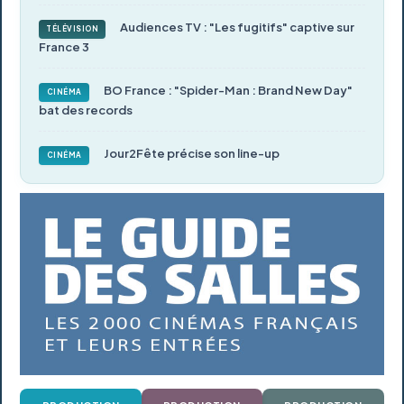
Audiences TV : "Les fugitifs" captive sur
TÉLÉVISION
France 3
BO France : "Spider-Man : Brand New Day"
CINÉMA
bat des records
Jour2Fête précise son line-up
CINÉMA