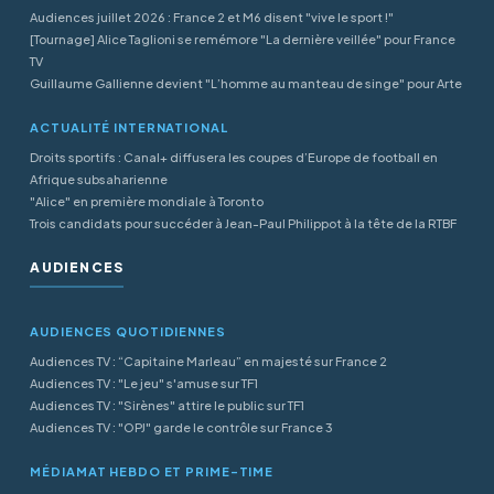
Audiences juillet 2026 : France 2 et M6 disent "vive le sport !"
[Tournage] Alice Taglioni se remémore "La dernière veillée" pour France
TV
Guillaume Gallienne devient "L’homme au manteau de singe" pour Arte
ACTUALITÉ INTERNATIONAL
Droits sportifs : Canal+ diffusera les coupes d’Europe de football en
Afrique subsaharienne
"Alice" en première mondiale à Toronto
Trois candidats pour succéder à Jean-Paul Philippot à la tête de la RTBF
AUDIENCES
AUDIENCES QUOTIDIENNES
Audiences TV : “Capitaine Marleau” en majesté sur France 2
Audiences TV : "Le jeu" s'amuse sur TF1
Audiences TV : "Sirènes" attire le public sur TF1
Audiences TV : "OPJ" garde le contrôle sur France 3
MÉDIAMAT HEBDO ET PRIME-TIME