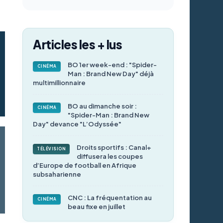
Articles les + lus
BO 1er week-end : "Spider-
CINÉMA
Man : Brand New Day" déjà
multimillionnaire
BO au dimanche soir :
CINÉMA
"Spider-Man : Brand New
Day" devance "L’Odyssée"
Droits sportifs : Canal+
TÉLÉVISION
diffusera les coupes
d’Europe de football en Afrique
subsaharienne
CNC : La fréquentation au
CINÉMA
beau fixe en juillet