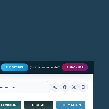
(
Mot de passe oublié ?
)
S'IDENTIFIER
S'ABONNER
ÉLÉVISION
DIGITAL
FORMATION