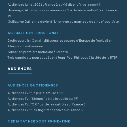
Audiences juillet 2026 : France 2 et M6 disent "vive le sport !"
[Tournage] Alice Taglioni se remémore "La dernière veillée" pour France
TV
Guillaume Gallienne devient "L’homme au manteau de singe" pour Arte
ACTUALITÉ INTERNATIONAL
Droits sportifs : Canal+ diffusera les coupes d’Europe de football en
Afrique subsaharienne
"Alice" en première mondiale à Toronto
Trois candidats pour succéder à Jean-Paul Philippot à la tête de la RTBF
AUDIENCES
AUDIENCES QUOTIDIENNES
Audiences TV : "Le jeu" s'amuse sur TF1
Audiences TV : "Sirènes" attire le public sur TF1
Audiences TV : "OPJ" garde le contrôle sur France 3
Audiences TV : "Les fugitifs" captive sur France 3
MÉDIAMAT HEBDO ET PRIME-TIME