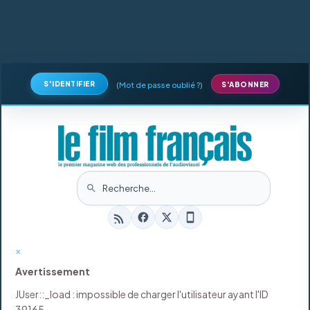
S'IDENTIFIER
(
Mot de passe oublié ?
)
S'ABONNER
×
Avertissement
JUser::_load : impossible de charger l'utilisateur ayant l'ID
39165