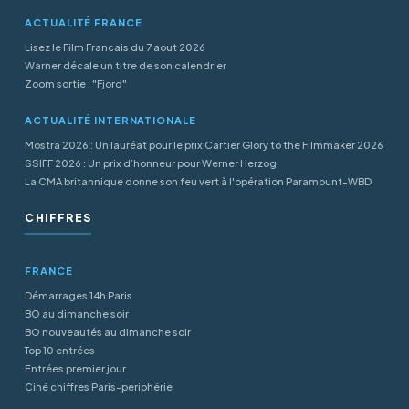
ACTUALITÉ FRANCE
Lisez le Film Francais du 7 aout 2026
Warner décale un titre de son calendrier
Zoom sortie : "Fjord"
ACTUALITÉ INTERNATIONALE
Mostra 2026 : Un lauréat pour le prix Cartier Glory to the Filmmaker 2026
SSIFF 2026 : Un prix d’honneur pour Werner Herzog
La CMA britannique donne son feu vert à l'opération Paramount-WBD
CHIFFRES
FRANCE
Démarrages 14h Paris
BO au dimanche soir
BO nouveautés au dimanche soir
Top 10 entrées
Entrées premier jour
Ciné chiffres Paris-periphérie