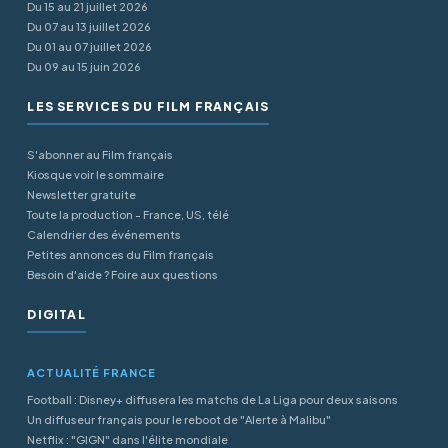
Du 15 au 21 juillet 2026
Du 07 au 13 juillet 2026
Du 01 au 07 juillet 2026
Du 09 au 15 juin 2026
LES SERVICES DU FILM FRANÇAIS
S'abonner au Film français
Kiosque voir le sommaire
Newsletter gratuite
Toute la production - France, US, télé
Calendrier des événements
Petites annonces du Film français
Besoin d'aide ? Foire aux questions
DIGITAL
ACTUALITÉ FRANCE
Football : Disney+ diffusera les matchs de La Liga pour deux saisons
Un diffuseur français pour le reboot de "Alerte à Malibu"
Netflix : "GIGN" dans l'élite mondiale