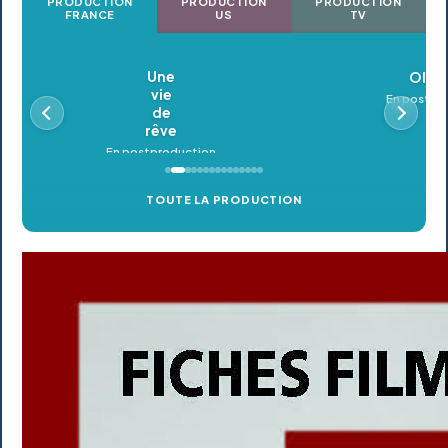
PRODUCTION
PRODUCTION
PRODUCTION
FRANCE
US
TV
Oldeupe
En postproduction
TOUTE LA PRODUCTION