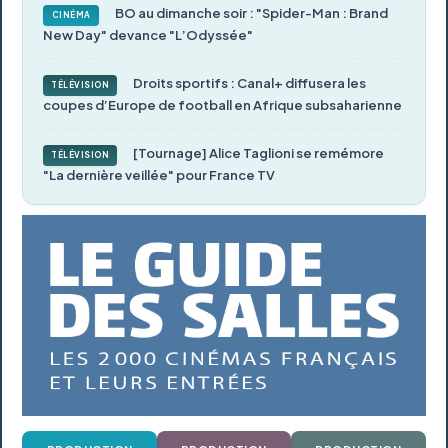
BO au dimanche soir : "Spider-Man : Brand
CINÉMA
New Day" devance "L’Odyssée"
Droits sportifs : Canal+ diffusera les
TÉLÉVISION
coupes d’Europe de football en Afrique subsaharienne
[Tournage] Alice Taglioni se remémore
TÉLÉVISION
"La dernière veillée" pour France TV