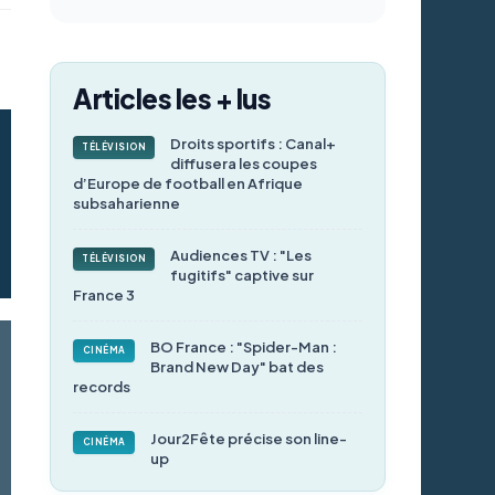
Articles les + lus
Droits sportifs : Canal+
TÉLÉVISION
diffusera les coupes
d’Europe de football en Afrique
subsaharienne
Audiences TV : "Les
TÉLÉVISION
fugitifs" captive sur
France 3
BO France : "Spider-Man :
CINÉMA
Brand New Day" bat des
records
Jour2Fête précise son line-
CINÉMA
up