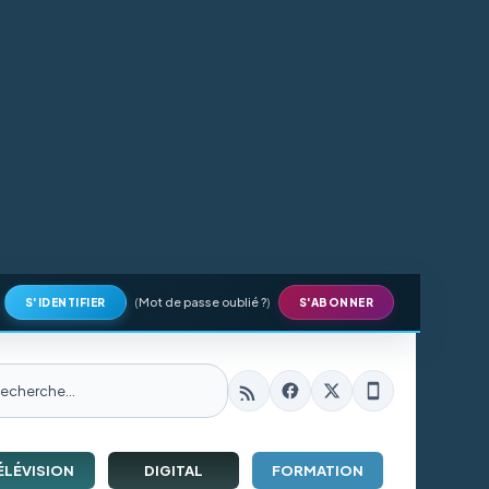
(
Mot de passe oublié ?
)
S'IDENTIFIER
S'ABONNER
ÉLÉVISION
DIGITAL
FORMATION