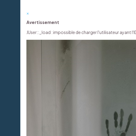
×
Avertissement
JUser::_load : impossible de charger l'utilisateur ayant l