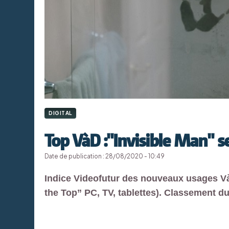
DIGITAL
Top VàD :"Invisible Man" 
Date de publication : 28/08/2020 - 10:49
Indice Videofutur des nouveaux usages Và
the Top” PC, TV, tablettes). Classement du