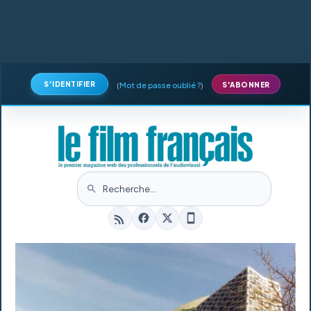
S'IDENTIFIER
(
Mot de passe oublié ?
)
S'ABONNER