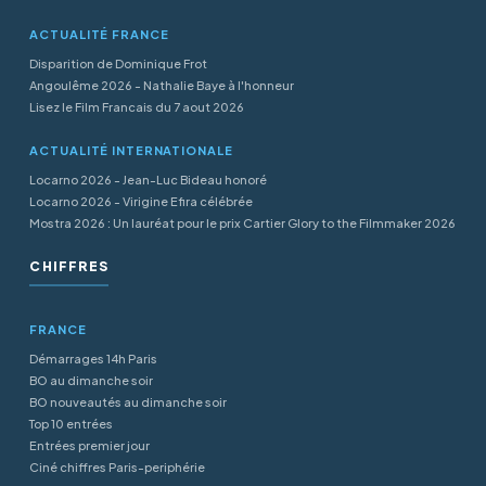
ACTUALITÉ FRANCE
Disparition de Dominique Frot
Angoulême 2026 - Nathalie Baye à l'honneur
Lisez le Film Francais du 7 aout 2026
ACTUALITÉ INTERNATIONALE
Locarno 2026 - Jean-Luc Bideau honoré
Locarno 2026 - Virigine Efira célébrée
Mostra 2026 : Un lauréat pour le prix Cartier Glory to the Filmmaker 2026
CHIFFRES
FRANCE
Démarrages 14h Paris
BO au dimanche soir
BO nouveautés au dimanche soir
Top 10 entrées
Entrées premier jour
Ciné chiffres Paris-periphérie