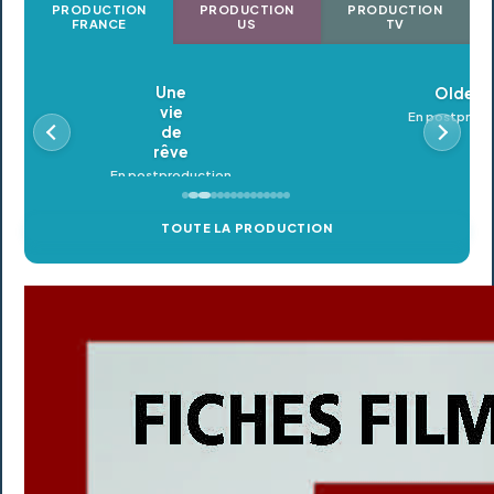
PRODUCTION
PRODUCTION
PRODUCTION
FRANCE
US
TV
Oldeupe
En postproduction
TOUTE LA PRODUCTION