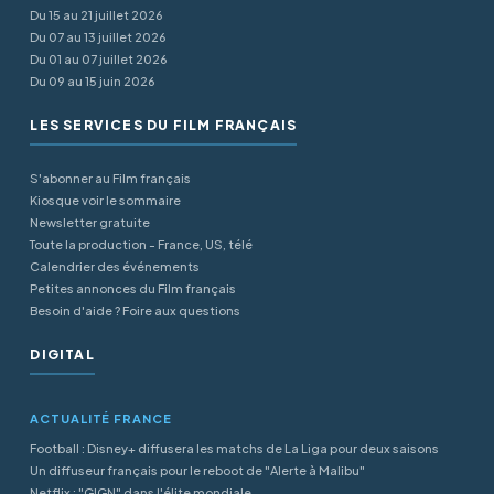
Du 15 au 21 juillet 2026
Du 07 au 13 juillet 2026
Du 01 au 07 juillet 2026
Du 09 au 15 juin 2026
LES SERVICES DU FILM FRANÇAIS
S'abonner au Film français
Kiosque voir le sommaire
Newsletter gratuite
Toute la production - France, US, télé
Calendrier des événements
Petites annonces du Film français
Besoin d'aide ? Foire aux questions
DIGITAL
ACTUALITÉ FRANCE
Football : Disney+ diffusera les matchs de La Liga pour deux saisons
Un diffuseur français pour le reboot de "Alerte à Malibu"
Netflix : "GIGN" dans l'élite mondiale