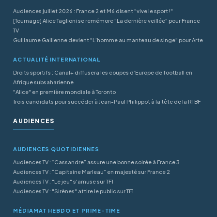
Audiences juillet 2026 : France 2 et M6 disent "vive le sport !"
[Tournage] Alice Taglioni se remémore "La dernière veillée" pour France
TV
Guillaume Gallienne devient "L’homme au manteau de singe" pour Arte
ACTUALITÉ INTERNATIONAL
Droits sportifs : Canal+ diffusera les coupes d’Europe de football en
Afrique subsaharienne
"Alice" en première mondiale à Toronto
Trois candidats pour succéder à Jean-Paul Philippot à la tête de la RTBF
AUDIENCES
AUDIENCES QUOTIDIENNES
Audiences TV : “Cassandre” assure une bonne soirée à France 3
Audiences TV : “Capitaine Marleau” en majesté sur France 2
Audiences TV : "Le jeu" s'amuse sur TF1
Audiences TV : "Sirènes" attire le public sur TF1
MÉDIAMAT HEBDO ET PRIME-TIME