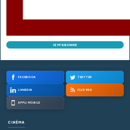
JE M'ABONNE
FACEBOOK
TWITTER
LINKEDIN
FLUX RSS
APPLI MOBILE
CINÉMA