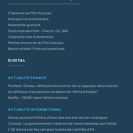
S'abonner au Film français
Kiosque voir le sommaire
Newsletter gratuite
Toute la production - France, US, télé
Calendrier des événements
Petites annonces du Film français
Besoin d'aide ? Foire aux questions
DIGITAL
ACTUALITÉ FRANCE
Football : Disney+ diffusera les matchs de La Liga pour deux saisons
Un diffuseur français pour le reboot de "Alerte à Malibu"
Netflix : "GIGN" dans l'élite mondiale
ACTUALITÉ INTERNATIONAL
Disney autorise TikTok à utiliser des extraits de son catalogue
Canada : Le gouvernement cède sur les taxes imposées aux Gafan
L’UE donne son feu vert pour la prise de contrôle d’EA