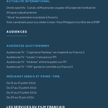
ACTUALITÉ INTERNATIONAL
Droits sportifs : Canal+ diffusera les coupes d’Europe de football en
Afrique subsaharienne
"Alice" en première mondiale à Toronto
Trois candidats pour succéder à Jean-Paul Philippot à la tête de la RTBF
AUDIENCES
AUDIENCES QUOTIDIENNES
Audiences TV : “Capitaine Marleau” en majesté sur France 2
Audiences TV : "Le jeu" s'amuse sur TF1
Audiences TV : "Sirènes" attire le public sur TF1
Audiences TV : "OPJ" garde le contrôle sur France 3
MÉDIAMAT HEBDO ET PRIME-TIME
Du 15 au 21 juillet 2026
Du 07 au 13 juillet 2026
Du 01 au 07 juillet 2026
Du 09 au 15 juin 2026
LES SERVICES DU FILM FRANÇAIS