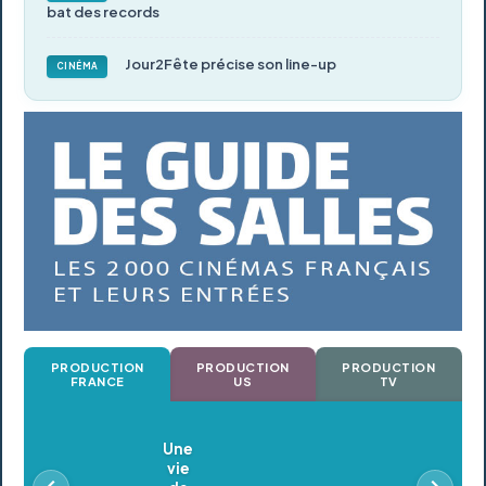
bat des records
Jour2Fête précise son line-up
CINÉMA
PRODUCTION
PRODUCTION
PRODUCTION
FRANCE
US
TV
Oldeupe
En postproduction