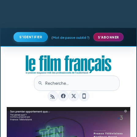
S'IDENTIFIER
(
Mot de passe oublié ?
)
S'ABONNER