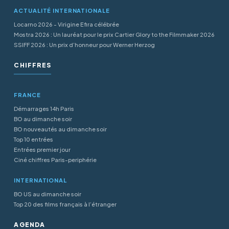
ACTUALITÉ INTERNATIONALE
Locarno 2026 - Virigine Efira célébrée
Mostra 2026 : Un lauréat pour le prix Cartier Glory to the Filmmaker 2026
SSIFF 2026 : Un prix d’honneur pour Werner Herzog
CHIFFRES
FRANCE
Démarrages 14h Paris
BO au dimanche soir
BO nouveautés au dimanche soir
Top 10 entrées
Entrées premier jour
Ciné chiffres Paris-periphérie
INTERNATIONAL
BO US au dimanche soir
Top 20 des films français à l’étranger
AGENDA