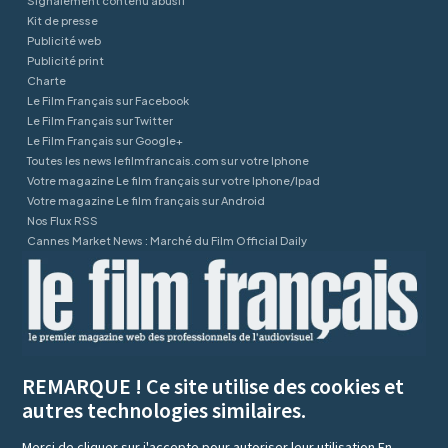
Signalement contenu abusif
Kit de presse
Publicité web
Publicité print
Charte
Le Film Français sur Facebook
Le Film Français sur Twitter
Le Film Français sur Google+
Toutes les news lefilmfrancais.com sur votre Iphone
Votre magazine Le film français sur votre Iphone/Ipad
Votre magazine Le film français sur Android
Nos Flux RSS
Cannes Market News : Marché du Film Official Daily
REMARQUE ! Ce site utilise des cookies et
autres technologies similaires.
Merci de cliquer sur j'accepte pour autoriser leur utilisation
En