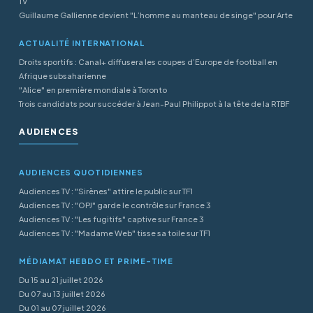
TV
Guillaume Gallienne devient "L’homme au manteau de singe" pour Arte
ACTUALITÉ INTERNATIONAL
Droits sportifs : Canal+ diffusera les coupes d’Europe de football en
Afrique subsaharienne
"Alice" en première mondiale à Toronto
Trois candidats pour succéder à Jean-Paul Philippot à la tête de la RTBF
AUDIENCES
AUDIENCES QUOTIDIENNES
Audiences TV : "Sirènes" attire le public sur TF1
Audiences TV : "OPJ" garde le contrôle sur France 3
Audiences TV : "Les fugitifs" captive sur France 3
Audiences TV : "Madame Web" tisse sa toile sur TF1
MÉDIAMAT HEBDO ET PRIME-TIME
Du 15 au 21 juillet 2026
Du 07 au 13 juillet 2026
Du 01 au 07 juillet 2026