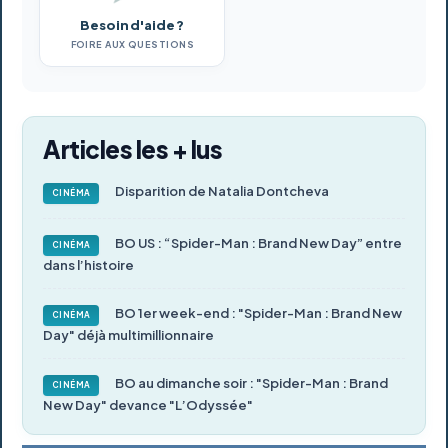
Besoin d'aide ?
FOIRE AUX QUESTIONS
Articles les + lus
Disparition de Natalia Dontcheva
CINÉMA
BO US : “Spider-Man : Brand New Day” entre
CINÉMA
dans l’histoire
BO 1er week-end : "Spider-Man : Brand New
CINÉMA
Day" déjà multimillionnaire
BO au dimanche soir : "Spider-Man : Brand
CINÉMA
New Day" devance "L’Odyssée"