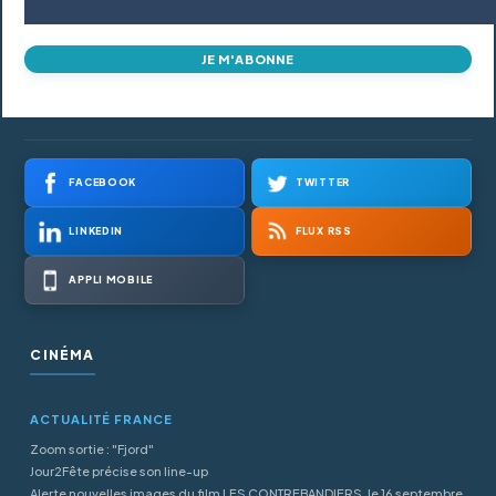
JE M'ABONNE
FACEBOOK
TWITTER
LINKEDIN
FLUX RSS
APPLI MOBILE
CINÉMA
ACTUALITÉ FRANCE
Zoom sortie : "Fjord"
Jour2Fête précise son line-up
Alerte nouvelles images du film LES CONTREBANDIERS, le 16 septembre