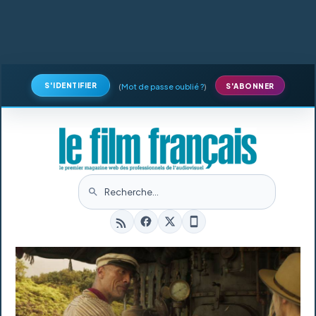
S'IDENTIFIER
(
Mot de passe oublié ?
)
S'ABONNER