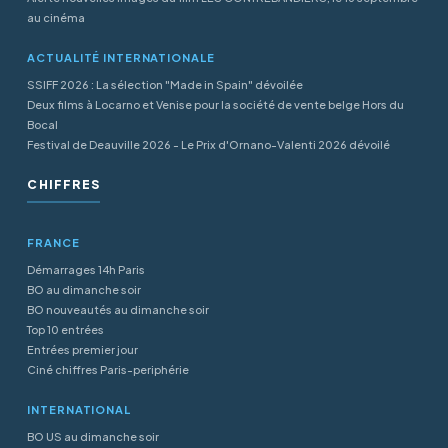
au cinéma
ACTUALITÉ INTERNATIONALE
SSIFF 2026 : La sélection "Made in Spain" dévoilée
Deux films à Locarno et Venise pour la société de vente belge Hors du
Bocal
Festival de Deauville 2026 - Le Prix d'Ornano-Valenti 2026 dévoilé
CHIFFRES
FRANCE
Démarrages 14h Paris
BO au dimanche soir
BO nouveautés au dimanche soir
Top 10 entrées
Entrées premier jour
Ciné chiffres Paris-periphérie
INTERNATIONAL
BO US au dimanche soir