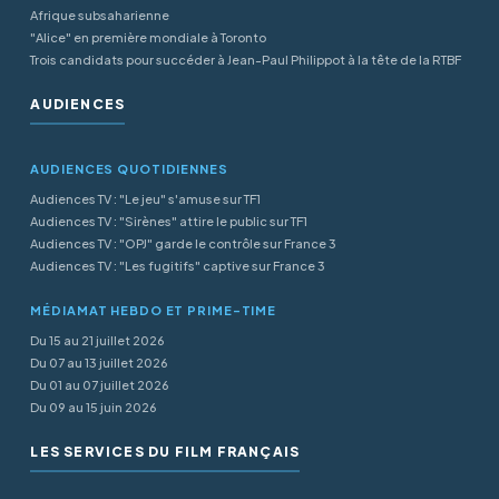
Afrique subsaharienne
"Alice" en première mondiale à Toronto
Trois candidats pour succéder à Jean-Paul Philippot à la tête de la RTBF
AUDIENCES
AUDIENCES QUOTIDIENNES
Audiences TV : "Le jeu" s'amuse sur TF1
Audiences TV : "Sirènes" attire le public sur TF1
Audiences TV : "OPJ" garde le contrôle sur France 3
Audiences TV : "Les fugitifs" captive sur France 3
MÉDIAMAT HEBDO ET PRIME-TIME
Du 15 au 21 juillet 2026
Du 07 au 13 juillet 2026
Du 01 au 07 juillet 2026
Du 09 au 15 juin 2026
LES SERVICES DU FILM FRANÇAIS