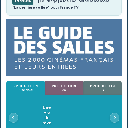
[Tournage] Alice Taglioni se remémore
TÉLÉVISION
"La dernière veillée" pour France TV
PRODUCTION
PRODUCTION
PRODUCTION
FRANCE
US
TV
Oldeupe
En postproduction