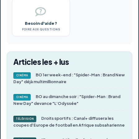
Besoin d'aide ?
FOIRE AUX QUESTIONS
Articles les + lus
BO 1er week-end : "Spider-Man : Brand New
CINÉMA
Day" déjà multimillionnaire
BO au dimanche soir : "Spider-Man : Brand
CINÉMA
New Day" devance "L’Odyssée"
Droits sportifs : Canal+ diffusera les
TÉLÉVISION
coupes d’Europe de football en Afrique subsaharienne