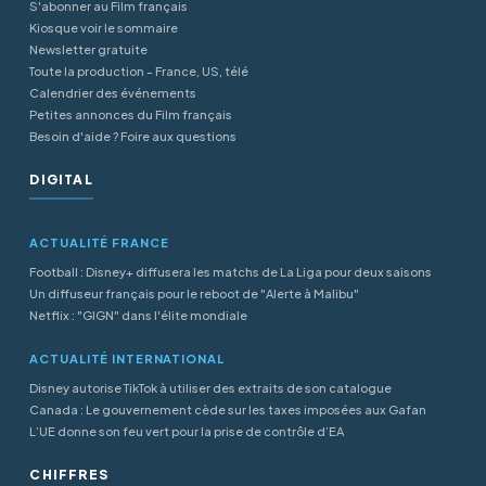
S'abonner au Film français
Kiosque voir le sommaire
Newsletter gratuite
Toute la production - France, US, télé
Calendrier des événements
Petites annonces du Film français
Besoin d'aide ? Foire aux questions
DIGITAL
ACTUALITÉ FRANCE
Football : Disney+ diffusera les matchs de La Liga pour deux saisons
Un diffuseur français pour le reboot de "Alerte à Malibu"
Netflix : "GIGN" dans l'élite mondiale
ACTUALITÉ INTERNATIONAL
Disney autorise TikTok à utiliser des extraits de son catalogue
Canada : Le gouvernement cède sur les taxes imposées aux Gafan
L’UE donne son feu vert pour la prise de contrôle d’EA
CHIFFRES