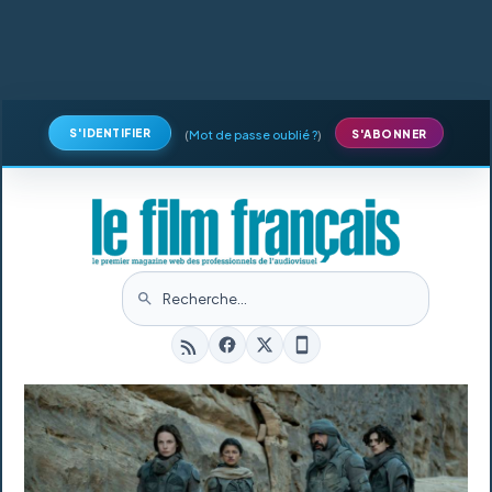
S'IDENTIFIER
(
Mot de passe oublié ?
)
S'ABONNER