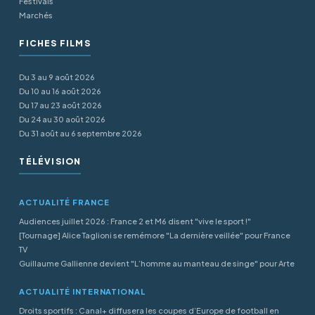
Festivals
Marchés
FICHES FILMS
Du 3 au 9 août 2026
Du 10 au 16 août 2026
Du 17 au 23 août 2026
Du 24 au 30 août 2026
Du 31 août au 6 septembre 2026
TÉLÉVISION
ACTUALITÉ FRANCE
Audiences juillet 2026 : France 2 et M6 disent "vive le sport !"
[Tournage] Alice Taglioni se remémore "La dernière veillée" pour France
TV
Guillaume Gallienne devient "L’homme au manteau de singe" pour Arte
ACTUALITÉ INTERNATIONAL
Droits sportifs : Canal+ diffusera les coupes d’Europe de football en