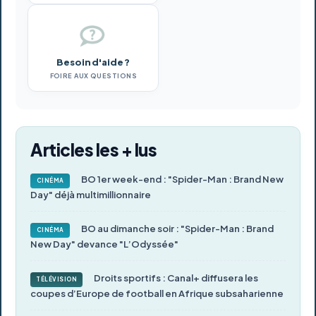
Besoin d'aide ?
FOIRE AUX QUESTIONS
Articles les + lus
BO 1er week-end : "Spider-Man : Brand New
CINÉMA
Day" déjà multimillionnaire
BO au dimanche soir : "Spider-Man : Brand
CINÉMA
New Day" devance "L’Odyssée"
Droits sportifs : Canal+ diffusera les
TÉLÉVISION
coupes d’Europe de football en Afrique subsaharienne