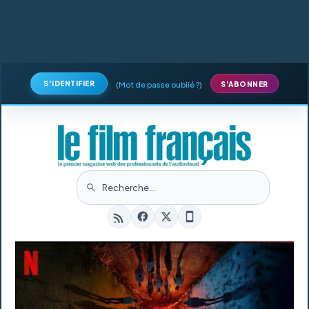
S'IDENTIFIER
(
Mot de passe oublié ?
)
S'ABONNER