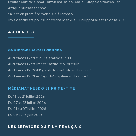
Droits sportifs : Canal+ diffusera les coupes d’Europe de football en
Afrique subsaharienne
"Alice" en première mondiale à Toronto
Trois candidats pour succéder à Jean-Paul Philippot à la tête de la RTBF
AUDIENCES
AUDIENCES QUOTIDIENNES
Audiences TV : "Le jeu" s'amuse sur TF1
Audiences TV : "Sirènes" attire le public sur TF1
Audiences TV : "OPJ" garde le contrôle sur France 3
Audiences TV : "Les fugitifs" captive sur France 3
MÉDIAMAT HEBDO ET PRIME-TIME
Du 15 au 21 juillet 2026
Du 07 au 13 juillet 2026
Du 01 au 07 juillet 2026
Du 09 au 15 juin 2026
LES SERVICES DU FILM FRANÇAIS