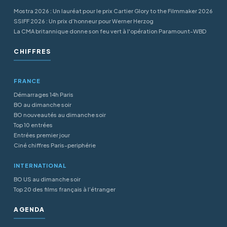
Mostra 2026 : Un lauréat pour le prix Cartier Glory to the Filmmaker 2026
SSIFF 2026 : Un prix d’honneur pour Werner Herzog
La CMA britannique donne son feu vert à l'opération Paramount-WBD
CHIFFRES
FRANCE
Démarrages 14h Paris
BO au dimanche soir
BO nouveautés au dimanche soir
Top 10 entrées
Entrées premier jour
Ciné chiffres Paris-periphérie
INTERNATIONAL
BO US au dimanche soir
Top 20 des films français à l’étranger
AGENDA