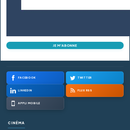
JE M'ABONNE
FACEBOOK
TWITTER
LINKEDIN
FLUX RSS
APPLI MOBILE
CINÉMA