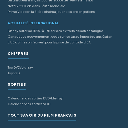
Un diffuseur français pour le reboot de "Alerte à Malibu"
Netflix : "GIGN" dans l'élite mondiale
Prime Video et la filière cinéma jouent les prolongations
ACTUALITÉ INTERNATIONAL
Disney autorise TikTok à utiliser des extraits de son catalogue
Canada : Le gouvernement cède sur les taxes imposées aux Gafan
L’UE donne son feu vert pour la prise de contrôle d’EA
CHIFFRES
Top DVD/blu-ray
Top VàD
SORTIES
Calendrier des sorties DVD/blu-ray
Calendrier des sorties VOD
TOUT SAVOIR DU FILM FRANÇAIS