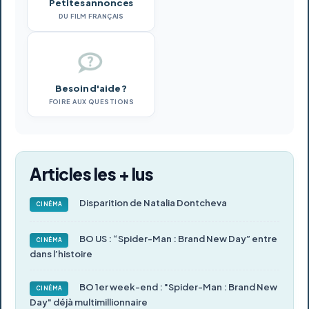
Petites annonces
DU FILM FRANÇAIS
Besoin d'aide ?
FOIRE AUX QUESTIONS
Articles les + lus
Disparition de Natalia Dontcheva
CINÉMA
BO US : “Spider-Man : Brand New Day” entre
CINÉMA
dans l’histoire
BO 1er week-end : "Spider-Man : Brand New
CINÉMA
Day" déjà multimillionnaire