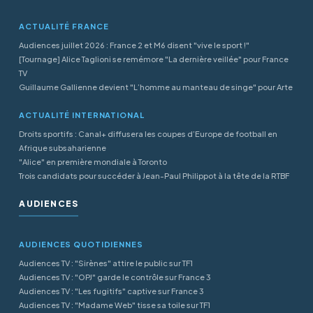
ACTUALITÉ FRANCE
Audiences juillet 2026 : France 2 et M6 disent "vive le sport !"
[Tournage] Alice Taglioni se remémore "La dernière veillée" pour France
TV
Guillaume Gallienne devient "L’homme au manteau de singe" pour Arte
ACTUALITÉ INTERNATIONAL
Droits sportifs : Canal+ diffusera les coupes d’Europe de football en
Afrique subsaharienne
"Alice" en première mondiale à Toronto
Trois candidats pour succéder à Jean-Paul Philippot à la tête de la RTBF
AUDIENCES
AUDIENCES QUOTIDIENNES
Audiences TV : "Sirènes" attire le public sur TF1
Audiences TV : "OPJ" garde le contrôle sur France 3
Audiences TV : "Les fugitifs" captive sur France 3
Audiences TV : "Madame Web" tisse sa toile sur TF1