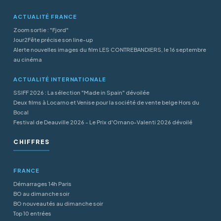
ACTUALITÉ FRANCE
Zoom sortie : "Fjord"
Jour2Fête précise son line-up
Alerte nouvelles images du film LES CONTREBANDIERS, le 16 septembre
au cinéma
ACTUALITÉ INTERNATIONALE
SSIFF 2026 : La sélection "Made in Spain" dévoilée
Deux films à Locarno et Venise pour la société de vente belge Hors du
Bocal
Festival de Deauville 2026 - Le Prix d'Ornano-Valenti 2026 dévoilé
CHIFFRES
FRANCE
Démarrages 14h Paris
BO au dimanche soir
BO nouveautés au dimanche soir
Top 10 entrées