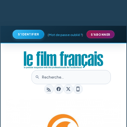
S'IDENTIFIER
(
Mot de passe oublié ?
)
S'ABONNER