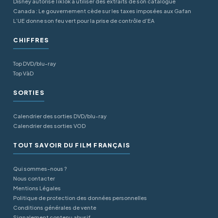
Disney autorise TikTok à utiliser des extraits de son catalogue
Canada : Le gouvernement cède sur les taxes imposées aux Gafan
L’UE donne son feu vert pour la prise de contrôle d’EA
CHIFFRES
Top DVD/blu-ray
Top VàD
SORTIES
Calendrier des sorties DVD/blu-ray
Calendrier des sorties VOD
TOUT SAVOIR DU FILM FRANÇAIS
Qui sommes-nous ?
Nous contacter
Mentions Légales
Politique de protection des données personnelles
Conditions générales de vente
Signalement contenu abusif