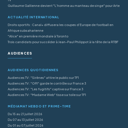
Guillaume Gallienne devient "L’homme au manteau de singe" pour Arte
ACTUALITÉ INTERNATIONAL
Droits sportifs : Canal+ diffusera les coupes d’Europe de football en
Afrique subsaharienne
"Alice" en première mondiale à Toronto
Trois candidats pour succéder à Jean-Paul Philippot à la tête de la RTBF
AUDIENCES
AUDIENCES QUOTIDIENNES
Audiences TV : "Sirènes" attire le public sur TF1
Audiences TV : "OPJ" garde le contrôle sur France 3
Audiences TV : "Les fugitifs" captive sur France 3
Audiences TV : "Madame Web" tisse sa toile sur TF1
MÉDIAMAT HEBDO ET PRIME-TIME
Du 15 au 21 juillet 2026
Du 07 au 13 juillet 2026
Du 01 au 07 juillet 2026