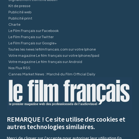
Kit de presse
Publicité web
Publicité print
Charte
Le Film Français sur Facebook
Le Film Français sur Twitter
Le Film Français sur Google+
Toutes les news lefilmfrancais.com sur votre Iphone
Votre magazine Le film français sur votre Iphone/Ipad
Votre magazine Le film français sur Android
Nos Flux RSS
Cannes Market News : Marché du Film Official Daily
REMARQUE ! Ce site utilise des cookies et
autres technologies similaires.
Merci de cliquer sur j'accepte pour autoriser leur utilisation
En