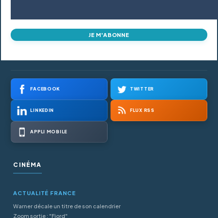
JE M'ABONNE
FACEBOOK
TWITTER
LINKEDIN
FLUX RSS
APPLI MOBILE
CINÉMA
ACTUALITÉ FRANCE
Warner décale un titre de son calendrier
Zoom sortie : "Fjord"