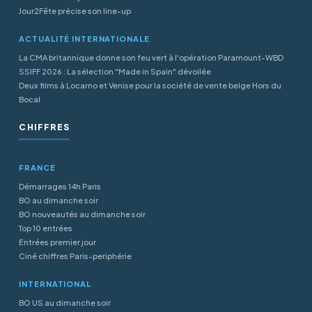
Jour2Fête précise son line-up
ACTUALITÉ INTERNATIONALE
La CMA britannique donne son feu vert à l'opération Paramount-WBD
SSIFF 2026 : La sélection "Made in Spain" dévoilée
Deux films à Locarno et Venise pour la société de vente belge Hors du
Bocal
CHIFFRES
FRANCE
Démarrages 14h Paris
BO au dimanche soir
BO nouveautés au dimanche soir
Top 10 entrées
Entrées premier jour
Ciné chiffres Paris-periphérie
INTERNATIONAL
BO US au dimanche soir