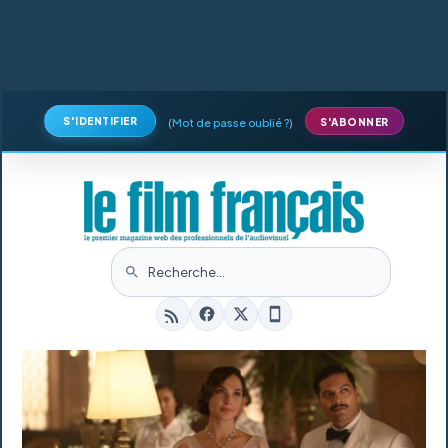
S'IDENTIFIER
(
Mot de passe oublié ?
)
S'ABONNER