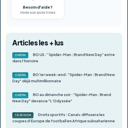
Besoin d'aide ?
FOIRE AUX QUESTIONS
Articles les + lus
BO US : “Spider-Man : Brand New Day” entre
CINÉMA
dans l’histoire
BO 1er week-end : "Spider-Man : Brand New
CINÉMA
Day" déjà multimillionnaire
BO au dimanche soir : "Spider-Man : Brand
CINÉMA
New Day" devance "L’Odyssée"
Droits sportifs : Canal+ diffusera les
TÉLÉVISION
coupes d’Europe de football en Afrique subsaharienne