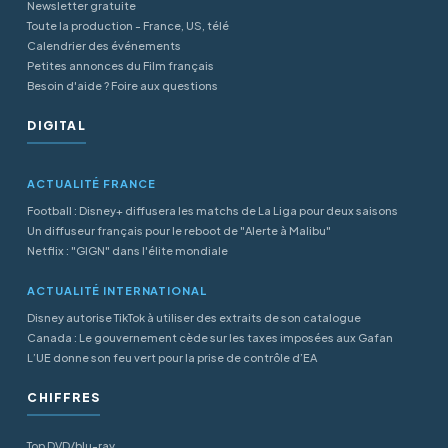
Newsletter gratuite
Toute la production - France, US, télé
Calendrier des événements
Petites annonces du Film français
Besoin d'aide ? Foire aux questions
DIGITAL
ACTUALITÉ FRANCE
Football : Disney+ diffusera les matchs de La Liga pour deux saisons
Un diffuseur français pour le reboot de "Alerte à Malibu"
Netflix : "GIGN" dans l'élite mondiale
ACTUALITÉ INTERNATIONAL
Disney autorise TikTok à utiliser des extraits de son catalogue
Canada : Le gouvernement cède sur les taxes imposées aux Gafan
L’UE donne son feu vert pour la prise de contrôle d’EA
CHIFFRES
Top DVD/blu-ray