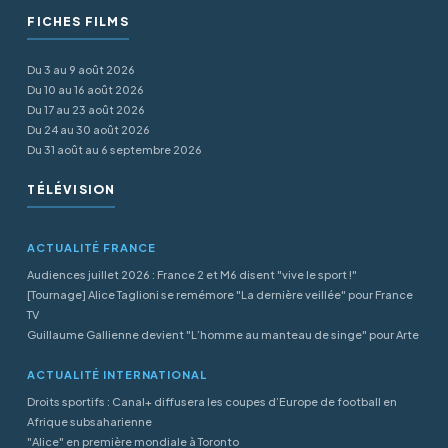
FICHES FILMS
Du 3 au 9 août 2026
Du 10 au 16 août 2026
Du 17 au 23 août 2026
Du 24 au 30 août 2026
Du 31 août au 6 septembre 2026
TÉLÉVISION
ACTUALITÉ FRANCE
Audiences juillet 2026 : France 2 et M6 disent "vive le sport !"
[Tournage] Alice Taglioni se remémore "La dernière veillée" pour France
TV
Guillaume Gallienne devient "L’homme au manteau de singe" pour Arte
ACTUALITÉ INTERNATIONAL
Droits sportifs : Canal+ diffusera les coupes d’Europe de football en
Afrique subsaharienne
"Alice" en première mondiale à Toronto