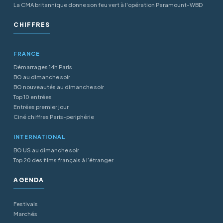
La CMA britannique donne son feu vert à l'opération Paramount-WBD
CHIFFRES
FRANCE
Démarrages 14h Paris
BO au dimanche soir
BO nouveautés au dimanche soir
Top 10 entrées
Entrées premier jour
Ciné chiffres Paris-periphérie
INTERNATIONAL
BO US au dimanche soir
Top 20 des films français à l’étranger
AGENDA
Festivals
Marchés