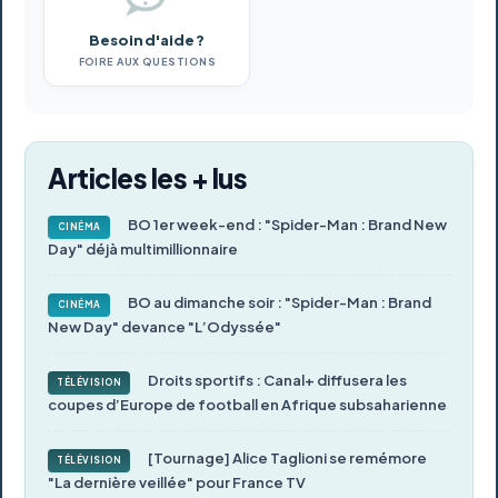
Besoin d'aide ?
FOIRE AUX QUESTIONS
Articles les + lus
BO 1er week-end : "Spider-Man : Brand New
CINÉMA
Day" déjà multimillionnaire
BO au dimanche soir : "Spider-Man : Brand
CINÉMA
New Day" devance "L’Odyssée"
Droits sportifs : Canal+ diffusera les
TÉLÉVISION
coupes d’Europe de football en Afrique subsaharienne
[Tournage] Alice Taglioni se remémore
TÉLÉVISION
"La dernière veillée" pour France TV