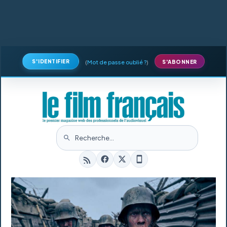
S'IDENTIFIER
(
Mot de passe oublié ?
)
S'ABONNER