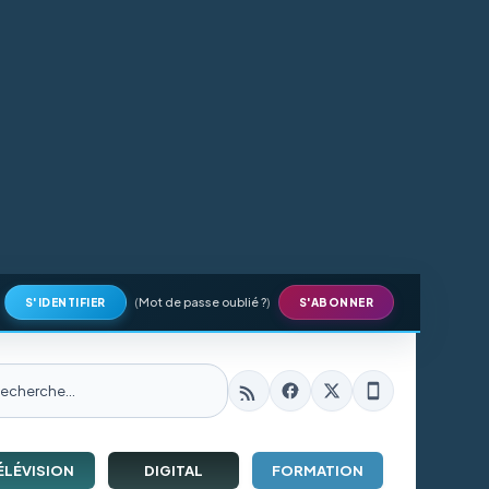
(
Mot de passe oublié ?
)
S'IDENTIFIER
S'ABONNER
ÉLÉVISION
DIGITAL
FORMATION