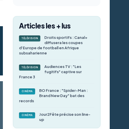
Articles les + lus
Droits sportifs : Canal+
TÉLÉVISION
diffusera les coupes
d’Europe de football en Afrique
subsaharienne
Audiences TV : "Les
TÉLÉVISION
fugitifs" captive sur
France 3
BO France : "Spider-Man :
CINÉMA
Brand New Day" bat des
records
Jour2Fête précise son line-
CINÉMA
up