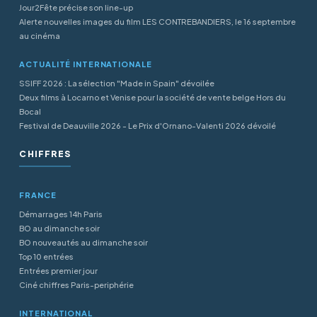
Jour2Fête précise son line-up
Alerte nouvelles images du film LES CONTREBANDIERS, le 16 septembre
au cinéma
ACTUALITÉ INTERNATIONALE
SSIFF 2026 : La sélection "Made in Spain" dévoilée
Deux films à Locarno et Venise pour la société de vente belge Hors du
Bocal
Festival de Deauville 2026 - Le Prix d'Ornano-Valenti 2026 dévoilé
CHIFFRES
FRANCE
Démarrages 14h Paris
BO au dimanche soir
BO nouveautés au dimanche soir
Top 10 entrées
Entrées premier jour
Ciné chiffres Paris-periphérie
INTERNATIONAL