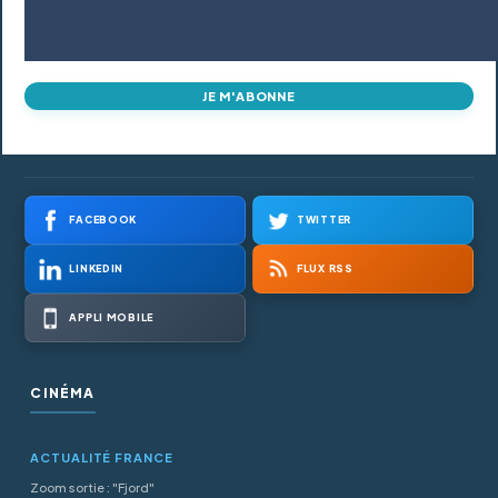
JE M'ABONNE
FACEBOOK
TWITTER
LINKEDIN
FLUX RSS
APPLI MOBILE
CINÉMA
ACTUALITÉ FRANCE
Zoom sortie : "Fjord"