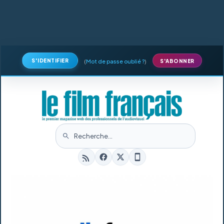
S'IDENTIFIER
(
Mot de passe oublié ?
)
S'ABONNER