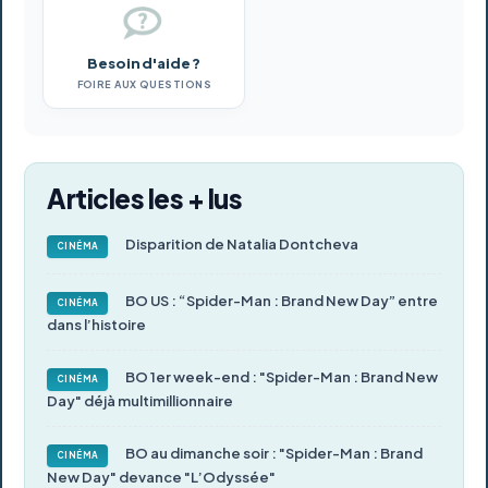
Besoin d'aide ?
FOIRE AUX QUESTIONS
Articles les + lus
Disparition de Natalia Dontcheva
CINÉMA
BO US : “Spider-Man : Brand New Day” entre
CINÉMA
dans l’histoire
BO 1er week-end : "Spider-Man : Brand New
CINÉMA
Day" déjà multimillionnaire
BO au dimanche soir : "Spider-Man : Brand
CINÉMA
New Day" devance "L’Odyssée"