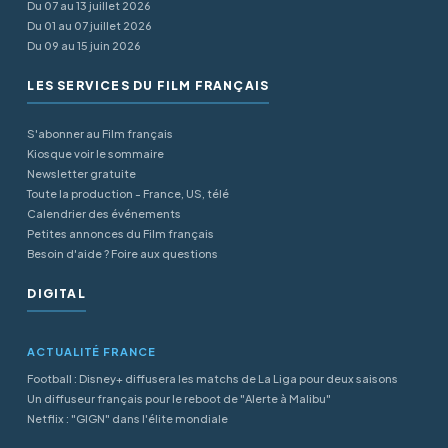
Du 07 au 13 juillet 2026
Du 01 au 07 juillet 2026
Du 09 au 15 juin 2026
LES SERVICES DU FILM FRANÇAIS
S'abonner au Film français
Kiosque voir le sommaire
Newsletter gratuite
Toute la production - France, US, télé
Calendrier des événements
Petites annonces du Film français
Besoin d'aide ? Foire aux questions
DIGITAL
ACTUALITÉ FRANCE
Football : Disney+ diffusera les matchs de La Liga pour deux saisons
Un diffuseur français pour le reboot de "Alerte à Malibu"
Netflix : "GIGN" dans l'élite mondiale